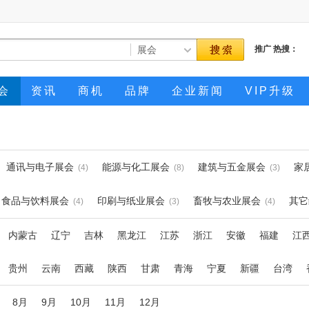
推广
热搜：
会
资讯
商机
品牌
企业新闻
VIP升级
通讯与电子展会
能源与化工展会
建筑与五金展会
家
(4)
(8)
(3)
食品与饮料展会
印刷与纸业展会
畜牧与农业展会
其它
(4)
(3)
(4)
内蒙古
辽宁
吉林
黑龙江
江苏
浙江
安徽
福建
江
贵州
云南
西藏
陕西
甘肃
青海
宁夏
新疆
台湾
8月
9月
10月
11月
12月