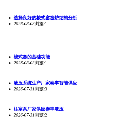
梭式窑的基础功能
2026-08-03
浏览:1
液压系统生产厂家泰丰智能供应
2026-07-31
浏览:3
柱塞泵厂家供应泰丰液压
2026-07-31
浏览:2
YN32-315HXCV二通插装阀泰丰厂家现货供应
2026-07-31
浏览:1
TLFA25DBWT-7X单调压控制盖板泰丰生产厂家供应
2026-07-31
浏览:1