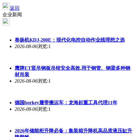
返回
企业新闻
卷扬机KDJ-200E：现代化电控自动作业线理想之选
2026-08-06
浏览:1
鹰牌ET竖吊钢板吊钳安全高效,用于钢管、钢梁多种钢
材吊装
2026-08-06
浏览:1
德国borkey履带搬运车：龙海起重工具代理11年
2026-08-06
浏览:1
2026年储能柜升降必备：集装箱升降机高品质液压缸升