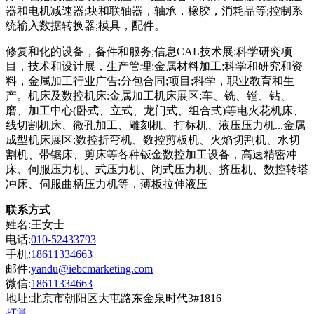
器和电机减速器;块和联轴器，轴承，橡胶，消耗品等;控制系
统输入数据转换器;模具，配件。
修复和化的设备，备件和服务;信息CAL技术展:科学研究项
目，技术和设计展，生产管理;金属材料加工;科学和研究和资
料，金属加工行业广告;分包合同;项目;科学，职业教育和生
产。机床及数控机床:金属加工机床展区:车、铣、镗、钻、
磨、加工中心(卧式、立式、龙门式、组合式)等电火花机床、
线切割机床、微孔加工、雕刻机、打标机、液压压力机...金属
成型机床展区:数控折弯机、数控剪板机、火焰切割机、水切
割机、带锯床、剪床等各种钣金数控加工设备，高速精密冲
床、伺服压力机、式压力机、闭式压力机、挤压机、数控转塔
冲床、伺服曲柄压力机等，薄板拉伸液压
联系方式
姓名:王女士
电话:
010-52433793
手机:
18611334663
邮件:
yandu@iebcmarketing.com
微信:
18611334663
地址:北京市朝阳区大屯路东金泉时代3#1816
打赏