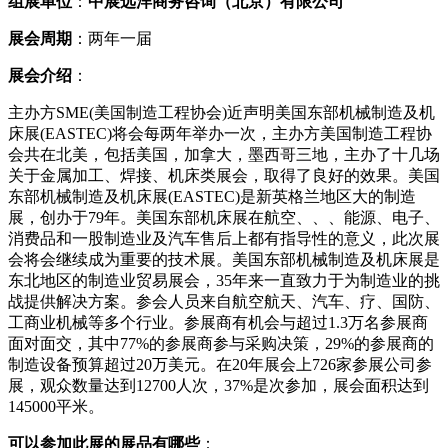
组展单位
：
中展远洋商务咨询（北京）有限公司
展会周期
：两年一届
展会介绍
：
主办方SME(美国制造工程协会)近声明美国东部机械制造及机
床展(EASTEC)将会每两年举办一次，主办方美国制造工程协
会共在北美，包括美国，加拿大，墨西哥三地，主办了十几场
关于金属加工、焊接、机床类展会，取得了良好的效果。美国
东部机械制造及机床展(EASTEC)是新英格兰地区大的制造
展，创办于79年。美国东部机床展在航空、、、能源、电子、
消费品和一股制造业及汽车售后上都有指导性的意义，此次展
会将会继续成为重要的技术展。美国东部机械制造及机床展是
东北地区的制造业贸易展会，35年来一直致力于为制造业的挑
战提供解决方案。参会人员来自航空航天、汽车、疗、国防、
工商业机械等多个行业。参展商有机会与超过1.3万名参展商
面对面交，其中77%的参展商参与采购决策，29%的参展商的
制造设备预算超过20万美元。在20年展会上726家参展公司参
展，观众数量达到12700人次，37%是次参加，展会面积达到
145000平米。
可以参加此展的展品有哪些
：