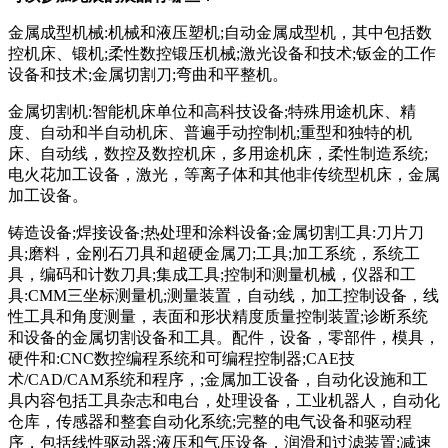
金属成型机械:机械和液压塑机;自动金属成型机，其中包括数
控机床、锻机;柔性数控锻压机械;激光设备和技术;钣金的工作
设备和技术;金属切割刀;弯曲和平整机。
金属切割机:智能机床单位和高科技设备;特殊用途机床、精
度、自动和半自动机床、普遍手动控制机;重型和独特的机
床、自动线，数控及数控机床，多用途机床，柔性制造系统;
电火花加工设备，激光，等离子体和其他非传统型机床，金属
加工设备。
铸造设备;焊接设备;热处理和涂料设备;金属切割工具:刀片刀
具;磨料，金刚石刀具和超硬金属刀;工具;加工系统，系统工
具，编码和计数刀具;集成工具;控制和测量机械，仪器和工
具:CMM三坐标测量机;测量装置，自动线，加工控制设备，线
性工具和角度测量，表面和形状精度质量控制装置;诊断系统
和设备的金属切割设备和工具。配件，设备，零部件，模具，
硬件和:CNC数控编程系统和可编程控制器;CAE技
术/CAD/CAM系统和程序，;金属加工设备，自动化设施和工
具内容包括工具杂志和电台，处理设备，工业机器人，自动化
仓库，传感器和整套自动化系统;完整的电气设备和驱动程
序，包括线性驱动器;液压和气压设备，润滑和过滤装置;减速