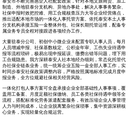
泰安市不断完善惠企人社配套政策，针对本地文旅商贸、加工
制造、外地驻泰分支机构、异地办事处，解决人事事务繁杂、
社保申报时效把控难、用工合规核查压力大等企业经营痛点，
推出适配本地市场的一体化人事托管方案。依托泰安本土人事
分支机构承接五险一金整体外包、社保长期托管运维，配备专
属业务专员全程对接跟进各项经办工作。
大量驻泰分公司、初创中小微企业未配置专职人事人员，每月
人员增减申报、社保基数核定、公积金年审、工伤失业待遇申
报等流程琐碎，极易出现申报延误、缴费出错等问题，埋下用
工合规隐患。我方深耕泰安人社本地经办细则，常态化托管代
办社保全链条业务，统一统筹企业五险一金全部人事工作，实
时同步泰安社保政策调整内容，严格按照属地标准完成月度申
报业务，全方位规避社保相关经营风险。
一体化打包人事方案可全盘承接企业全部基础性人事事项，覆
盖用工备案、月度足额社保缴纳、员工各类社保待遇申领等全
流程，搭配标准化劳务派遣配套服务，有效压缩企业人事管理
人力与时间成本，让企业脱离繁杂社保琐事，集中资源深耕核
心业务，实现轻量化合规运营。