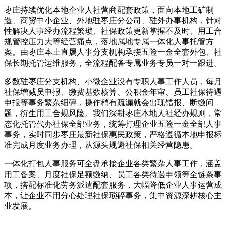
枣庄持续优化本地企业人社营商配套政策，面向本地工矿制
造、商贸中小企业、外地驻枣庄分公司、驻外办事机构，针对
性解决人事经办流程繁琐、社保政策更新掌握不及时、用工合
规管控压力大等经营痛点，落地属地专属一体化人事托管方
案。由枣庄本土直属人事分支机构承接五险一金全套外包、社
保长期托管运维服务，全流程配备专属业务专员一对一跟进。
多数驻枣庄分支机构、小微企业没有专职人事工作人员，每月
社保增减员申报、缴费基数核算、公积金年审、员工社保待遇
申报等事务繁杂细碎，操作稍有疏漏就会出现错报、断缴问
题，衍生用工合规风险。我们深耕枣庄本地人社经办规则，常
态化托管代办社保全部业务，统筹打理企业五险一金全部人事
事务，实时同步枣庄最新社保惠民政策，严格遵循本地申报标
准完成月度业务办理，从源头规避社保相关经营隐患。
一体化打包人事服务可全盘承接企业各类繁杂人事工作，涵盖
用工备案、月度社保足额缴纳、员工各类待遇申领等全链条事
项，搭配标准化劳务派遣配套服务，大幅降低企业人事运营成
本，让企业不用分心处理社保琐碎事务，集中资源深耕核心主
业发展。