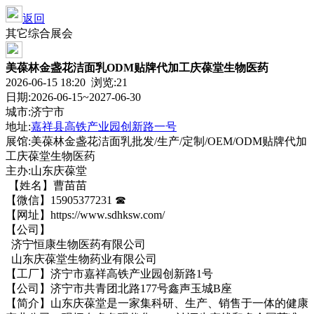
返回
其它综合展会
美葆林金盏花洁面乳ODM贴牌代加工庆葆堂生物医药
2026-06-15 18:20 浏览:
21
日期:2026-06-15~2027-06-30
城市:济宁市
地址:
嘉祥县高铁产业园创新路一号
展馆:美葆林金盏花洁面乳批发/生产/定制/OEM/ODM贴牌代加
工庆葆堂生物医药
主办:山东庆葆堂
【姓名】曹苗苗
【微信】15905377231 ☎
【网址】https://www.sdhksw.com/
【公司】
济宁恒康生物医药有限公司
山东庆葆堂生物药业有限公司
【工厂】济宁市嘉祥高铁产业园创新路1号
【公司】济宁市共青团北路177号鑫声玉城B座
【简介】山东庆葆堂是一家集科研、生产、销售于一体的健康