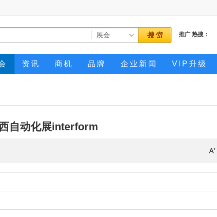
推广
热搜：
会
资讯
商机
品牌
企业新闻
VIP升级
西自动化展interform