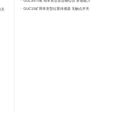
启和关闭灵敏可靠
GUL30/70矿用本安型雷达物位仪 穿透能力
强 测量精度高
GUC15矿用本安型位置传感器 无触点开关
露天
接线安装简单