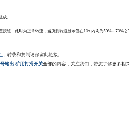
组成。
定按钮，此时为正常转速，当所测转速显示值在
10s
内均为
50%
～
70%
之
ml
，转载和复制请保留此链接。
信号输出 矿用打滑开关
全部的内容，关注我们，带您了解更多相