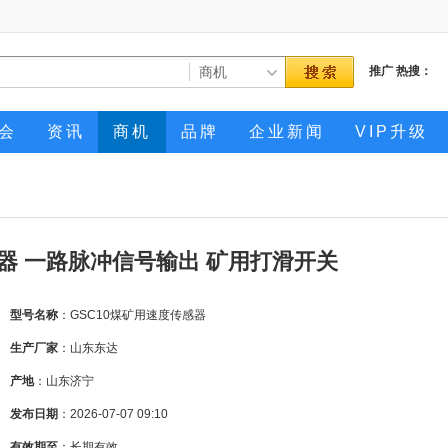
推广
热搜：
会
资讯
商机
品牌
企业新闻
VIP升级
感器 一路脉冲信号输出 矿用打滑开关
型号名称
：GSC10煤矿用速度传感器
生产厂家
：山东东达
产地
：山东济宁
发布日期
：2026-07-07 09:10
有效期至
：长期有效