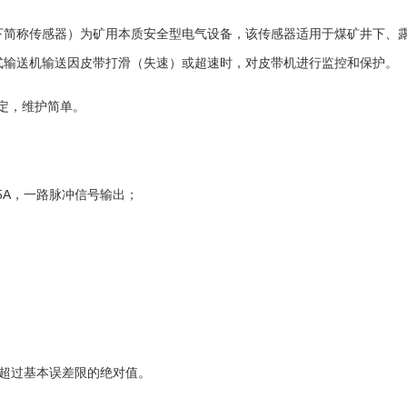
下简称传感器）为矿用本质安全型电气设备，该传感器适用于煤矿井下、
式输送机输送因皮带打滑（失速）或超速时，对皮带机进行监控和保护。
定，维护简单。
5A
，一路脉冲信号输出；
超过基本误差限的绝对值。