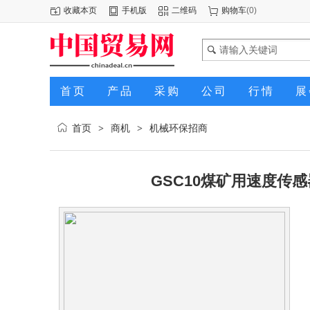
收藏本页
手机版
二维码
购物车
(
0
)
首页
产品
采购
公司
行情
展
首页
商机
机械环保招商
>
>
GSC10煤矿用速度传