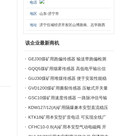
电话
地区
山东-济宁市
地址
济宁任城经济开发区山博路南、志学路西
该企业最新商机
GEJ30煤矿用跑偏传感器 输送带跑偏检测
和保护用
GQQ5煤矿用烟雾传感器 高低电平输出信
号 性能稳定可靠
GUJ30煤矿用堆煤传感器 便于安装性能稳
定 机械开关式传感器
GVD1200煤矿用撕裂传感器 压敏式开关量
输出 矿用撕裂开关
GSC10煤矿用速度传感器 一路脉冲信号输
出 矿用打滑开关
KDW127/12(A)矿用隔爆兼本安型直流稳压
电源 性能稳定可靠
KTK18矿用本安型扩音电话 可实现全线广
播通信、半双工会话等
CFHC10-0.8(A)矿用本安型气动电磁阀 开