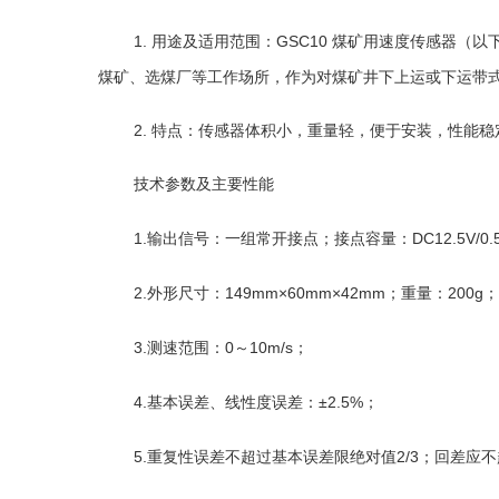
1.
用途及适用范围：
GSC10
煤矿用速度传感器（以
煤矿、选煤厂等工作场所，作为对煤矿井下上运或下运带
2.
特点：传感器体积小，重量轻，便于安装，性能稳
技术参数及主要性能
1.
输出信号：一组常开接点
容量：
DC12.5V/0.
；接点
2
.
：
149mm×60mm×42mm
；重量：
200g
外形尺寸
；
3.
测速范围：
0
～
10m/s
；
4.
基本误差、线性度误差：
±2.5%
；
5.
重复性误差不超过基本误差限绝对值
2/3
回差应不
；