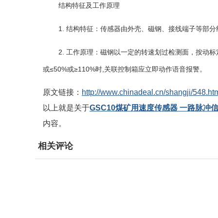
结构特征及工作原理
1.
结构特征：传感器由外壳、磁钢、接线端子等部分
2.
工作原理：磁钢以一定的转速划过检测面，按动标
或
≤50%
或
≥110%
时
,
关联控制箱应立即动作语音报警。
原文链接：
http://www.chinadeal.cn/shangji/548.ht
以上就是关于
GSC10煤矿用速度传感器 一路脉冲
内容。
相关评论