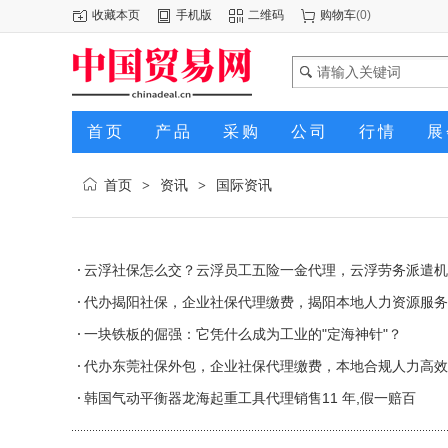
收藏本页
手机版
二维码
购物车
(
0
)
首页
产品
采购
公司
行情
展
首页
资讯
国际资讯
>
>
云浮社保怎么交？云浮员工五险一金代理，云浮劳务派遣机
代办揭阳社保，企业社保代理缴费，揭阳本地人力资源服务
一块铁板的倔强：它凭什么成为工业的"定海神针"？
代办东莞社保外包，企业社保代理缴费，本地合规人力高效
韩国气动平衡器龙海起重工具代理销售11 年,假一赔百