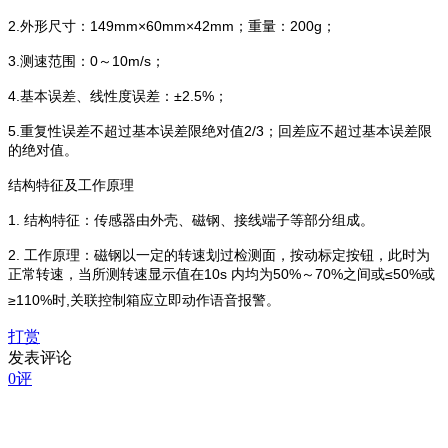
2
.
149mm×60mm×42mm
200g
外形尺寸
：
；重量：
；
3.
0
10m/s
测速范围：
～
；
4.
±2.5%
基本误差、线性度误差：
；
5.
2/3
重复性误差不超过基本误差限绝对值
；
回差应不超过基本误差限
的绝对值。
结构特征及工作原理
1.
结构特征：传感器由外壳、磁钢、接线端子等部分组成。
2.
工作原理：磁钢以一定的转速划过检测面，按动标定按钮，此时为
10s
50%
70%
≤50%
正常转速，当所测转速显示值在
内均为
～
之间或
或
≥110%
,
时
关联控制箱应立即动作语音报警。
打赏
发表评论
0评