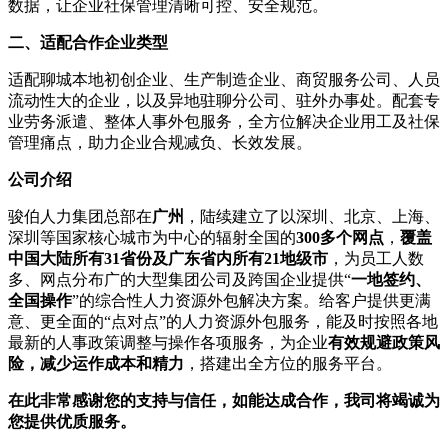
数据，让企业社保管理清晰可控、安全规范。
二、适配合作企业类型
适配聊城本地初创企业、生产制造企业、商贸服务公司、人员
流动性大的企业，以及异地驻聊分公司、驻外办事处。配套专
业劳务派遣、整体人事外包服务，全方位解决企业用工及社保
管理痛点，助力企业合规减负、长效发展。
公司介绍
骏伯人力集团总部在
广州
，陆续建立了以深圳、北京、上海、
深圳等国家核心城市为中心的辐射全国的
300多个网点
，
覆盖
中国大陆所有31省份及广东省内所有21地级市
，为员工人数
多、网点分布广的大型集团公司及跨国企业提供“
一地签约、
全国操作
”的综合性人力资源外包解决方案。给客户提供更满
意、更全面的“点对点”的人力资源外包服务，能及时按照各地
最新的人事政策调整与操作各项服务，为企业
有效规避政策风
险，减少运作成本和精力
，搭建出全方位的服务平台。
在此非常感谢您的支持与信任，如能达成合作，我司将竭诚为
您提供优质服务。