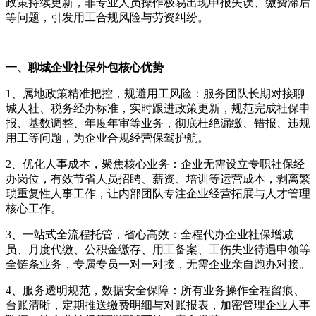
政策持续更新，非专业人员操作极易出现申报失误、缴费滞后
等问题，引发用工合规风险与劳资纠纷。
一、聊城企业社保外包核心优势
1、属地政策精准把控，规避用工风险：服务团队长期对接聊
城人社、税务经办标准，实时跟进政策更新，规范完成社保申
报、基数调整、年度年审等业务，彻底杜绝漏缴、错报、违规
用工等问题，为企业合规经营保驾护航。
2、优化人事成本，聚焦核心业务：企业无需设立专职社保经
办岗位，有效节省人员招䀻、薪资、培训等运营成本，剥离繁
琐重复性人事工作，让内部团队专注企业经营拓展与人才管理
核心工作。
3、一站式全流程托管，省心高效：全程代办企业社保增减
员、月度代缴、公积金缴存、用工备案、工伤失业待遇申领等
全链条业务，专属专员一对一对接，无需企业亲自跑办对接。
4、服务透明规范，数据安全保障：所有业务操作全程留痕、
台账清晰，定期推送缴费明细与对账报表，加密管理企业人事