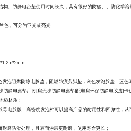
符合结构。防静电台垫使用时间长久，具有很好的防酸、、防化学溶
或兰色，可分为亚光或亮光
m*1.2m*2mm
色发泡阻燃防静电胶垫，阻燃防疲劳脚垫，灰色发泡胶垫，蓝色3.
味防静电桌垫厂|机房无味防静电桌垫|配电房环保防静电胶皮|卡
地垫材质：
橡胶导电胶版，高密度发泡棉可以提高产品的耐用性和回弹性，从
面耐磨防滑处理，且表面涂层更耐磨，使用寿命更长；