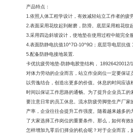
产品特点：
1.依照人体工程学设计，有效减轻站立工作者的疲
2.表面采用花纹起到耐磨，防滑。底层采用粗花纹
3.采用四边斜坡设计，使地垫在使用过程中能完全
4.表面防静电抗值10^7Ω-10^9Ω；底层导电层抗值 10
5.配备防静电接地装置.
卡优抗疲劳地垫-防静电胶垫结构， 18926420012/18
对体力劳动的企业而言，站立作业岗位一定要保证
以劳逸结合，创造出更多的价值。休息的时间应该
时间以保证工作思路的通畅。为了提升企业员工的
要注意日常的员工休息。流水防疲劳脚垫生产厂家
产率，企业往往会提升工作强度。随着越来越多的九零后走向
了大家选择工作岗位的重要条件。那么，如何有效
怎样增加九零后们择业的机会呢？对于企业而言，