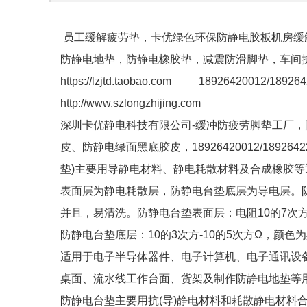
员工缓解疲劳垫，卡优绿色环保防静电胶板机房缓
防静电地垫，防静电橡胶垫，减震防滑脚垫，车间
https://lzjtd.taobao.com 18926420012/18926
http://www.szlongzhijing.com
深圳卡优静电科技有限公司-缓冲防疲劳脚垫工厂
皮、防静电绿面黑底胶皮，18926420012/189
垫)主要用导静电材料、静电耗散材料及合成橡胶
表面层为静电耗散层，防静电台垫底层为导电层。
并且，易清洗。防静电台垫表面层：电阻10的7次方
防静电台垫底层：10的3次方-10的5次方Ω，颜色为
适用于电子半导体器件、电子计算机、电子通讯设
桌面、流水线工作台面、货架及制作防静电地垫等
防静电台垫主要用抗(导)静电材料和耗散静电材料合