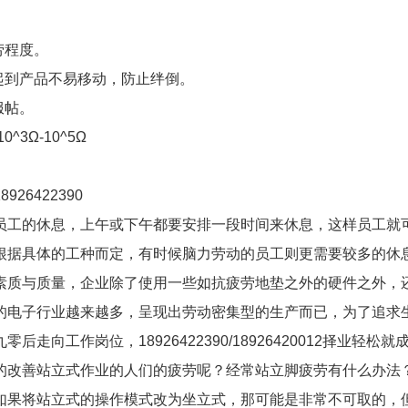
劳程度。
起到产品不易移动，防止绊倒。
服帖。
^3Ω-10^5Ω
926422390
员工的休息，上午或下午都要安排一段时间来休息，这样员工就
根据具体的工种而定，有时候脑力劳动的员工则更需要较多的休
素质与质量，企业除了使用一些如抗疲劳地垫之外的硬件之外，
的电子行业越来越多，呈现出劳动密集型的生产而已，为了追求
工作岗位，18926422390/18926420012择业轻松就
的改善站立式作业的人们的疲劳呢？经常站立脚疲劳有什么办法
如果将站立式的操作模式改为坐立式，那可能是非常不可取的，