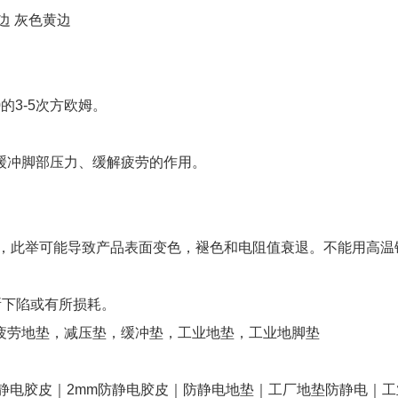
边 灰色黄边
的3-5次方欧姆。
。
缓冲脚部压力、缓解疲劳的作用。
剂，此举可能导致产品表面变色，褪色和电阻值衰退。不能用高温
有所下陷或有所损耗。
疲劳地垫，减压垫，缓冲垫，工业地垫，工业地脚垫
静电胶皮｜2mm防静电胶皮｜防静电地垫｜工厂地垫防静电｜工