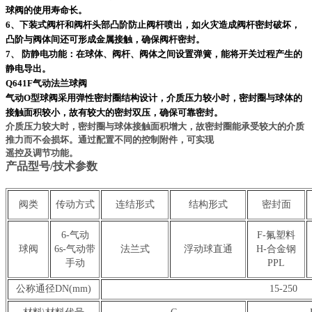
球阀的使用寿命长。
6、下装式阀杆和阀杆头部凸阶防止阀杆喷出，如火灾造成阀杆密封破坏，
凸阶与阀体间还可形成金属接触，确保阀杆密封。
7、 防静电功能：在球体、阀杆、阀体之间设置弹簧，能将开关过程产生的
静电导出。
Q641F气动法兰球阀
气动O型球阀采用弹性密封圈结构设计，介质压力较小时，密封圈与球体的
接触面积较小，故有较大的密封双压，确保可靠密封。
介质压力较大时，密封圈与球体接触面积增大，故密封圈能承受较大的介质
推力而不会损坏。通过配置不同的控制附件，可实现
遥控及调节功能。
产品型号/技术参数
阀类
传动方式
连结形式
结构形式
密封面
6-气动
F-氟塑料
球阀
6s-气动带
法兰式
浮动球直通
H-合金钢
手动
PPL
公称通径DN(mm)
15-250