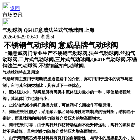
返回
市场资讯
气动球阀 Q641F意威法兰式气动球阀 上海
2026-06-29 09:49 浏览:
4
不锈钢气动球阀 意威品牌气动球阀
上海意威阀门专业生产不锈钢气动球阀,法兰气动球阀,丝扣气
动球阀,二片式气动球阀,三片式气动球阀,Q641F气动球阀,不锈
钢法兰气动球阀,不锈钢丝扣气动球阀.
气动球阀特点及用途
气动球阀主要用于截断或接通管路中的介质，亦可用用于流体的调节与控
制，它与其它阀类相比，具有以下一些优点。
1、流体阻力小、球阀是所有阀类中流体阻力最小的一种，即使是缩径球
阀，其流体阻力也相当小。
2、止推轴承减小阀杆磨擦力矩，可使阀杆长期操作平稳灵活。
3、阀座密封性能好，采用聚四氟乙烯等弹性材料制成的密封圈，结构易于
密封，而且球阀的阀封能力随着介质压力的增高而增大。
4、阀杆密封可靠，由于阀杆只作彷转动运而不做升降运动，阀杆的填料密
封不易破坏，且密封能力随着介质的压力增高而增大。
5、由于聚四氟乙烯等材料具有良好的自润滑性，与球体的磨擦损失小，故