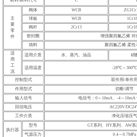
材料\材料代号
C
阀体
WCB
ZG1Cr
主
球板
WCB
1Cr1
要
阀杆
2Cr13
1Cr1
零
密封圈
增强聚四氟乙烯 对
件
填料
聚四氟乙烯 柔性
适
适用介质
水、蒸汽、油品
硝
用
工
适用温度
-28℃～300℃
况
控制型式
双作用/单作
作用型式
切断/调节
输入信号
电信号：0～10mA、-4～10mA 
回信电压
AC220V/DC24
工作介质
净化压缩压
型号
GT系列、HY系列、AW系
执行器
气源压力
0.4～0.7MPa