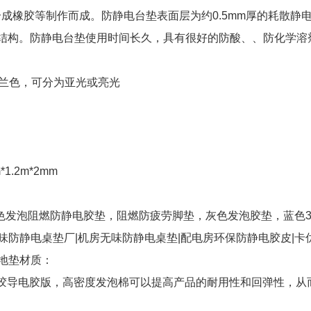
成橡胶等制作而成。防静电台垫表面层为约0.5mm厚的耗散静
符合结构。防静电台垫使用时间长久，具有很好的防酸、、防化学溶
或兰色，可分为亚光或亮光
m*1.2m*2mm
色发泡阻燃防静电胶垫，阻燃防疲劳脚垫，灰色发泡胶垫，蓝色3.
味防静电桌垫厂|机房无味防静电桌垫|配电房环保防静电胶皮|卡
地垫材质：
橡胶导电胶版，高密度发泡棉可以提高产品的耐用性和回弹性，从