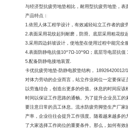
与经济型抗疲劳地垫相比，耐用型抗疲劳地垫，表
产品特点：
1.依照人体工程学设计，有效减轻站立工作者的疲
2.表面采用花纹起到耐磨，防滑。底层采用粗花纹
3.采用四边斜坡设计，使地垫在使用过程中能完全
4.表面防静电抗值10^7Ω-10^9Ω；底层导电层抗值 10
5.配备防静电接地装置.
卡优抗疲劳地垫-防静电胶垫结构， 18926420012/18
对体力劳动的企业而言，站立作业岗位一定要保证
以劳逸结合，创造出更多的价值。休息的时间应该
时间以保证工作思路的通畅。为了提升企业员工的
要注意日常的员工休息。流水防疲劳脚垫生产厂家
产率，企业往往会提升工作强度。随着越来越多的九零后走向
了大家选择工作岗位的重要条件。那么，如何有效