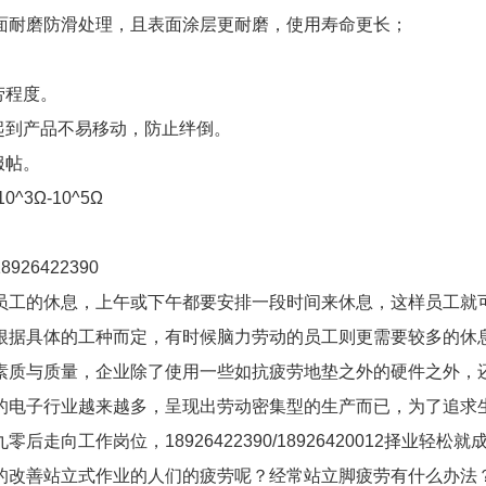
面耐磨防滑处理，且表面涂层更耐磨，使用寿命更长；
劳程度。
起到产品不易移动，防止绊倒。
服帖。
^3Ω-10^5Ω
926422390
员工的休息，上午或下午都要安排一段时间来休息，这样员工就
根据具体的工种而定，有时候脑力劳动的员工则更需要较多的休
素质与质量，企业除了使用一些如抗疲劳地垫之外的硬件之外，
的电子行业越来越多，呈现出劳动密集型的生产而已，为了追求
工作岗位，18926422390/18926420012择业轻松就
的改善站立式作业的人们的疲劳呢？经常站立脚疲劳有什么办法