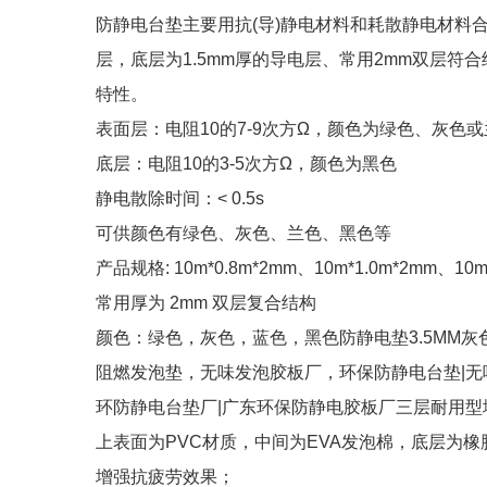
防静电台垫主要用抗(导)静电材料和耗散静电材料合
层，底层为1.5mm厚的导电层、常用2mm双层
特性。
表面层：电阻10的7-9次方Ω，颜色为绿色、灰色
底层：电阻10的3-5次方Ω，颜色为黑色
静电散除时间：< 0.5s
可供颜色有绿色、灰色、兰色、黑色等
产品规格: 10m*0.8m*2mm、10m*1.0m*2mm、10
常用厚为 2mm 双层复合结构
颜色：绿色，灰色，蓝色，黑色防静电垫3.5MM灰
阻燃发泡垫，无味发泡胶板厂，环保防静电台垫|无
环防静电台垫厂|广东环保防静电胶板厂三层耐用型
上表面为PVC材质，中间为EVA发泡棉，底层为
增强抗疲劳效果；