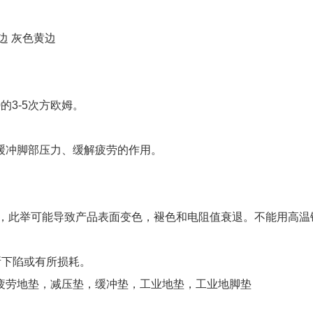
边 灰色黄边
的3-5次方欧姆。
。
缓冲脚部压力、缓解疲劳的作用。
剂，此举可能导致产品表面变色，褪色和电阻值衰退。不能用高温
有所下陷或有所损耗。
疲劳地垫，减压垫，缓冲垫，工业地垫，工业地脚垫