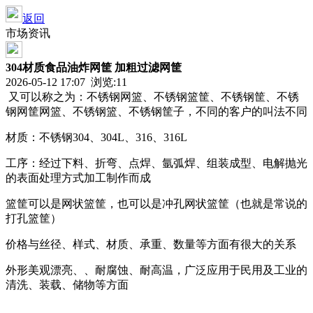
返回
市场资讯
304材质食品油炸网筐 加粗过滤网筐
2026-05-12 17:07 浏览:
11
又可以称之为：不锈钢网篮、不锈钢篮筐、不锈钢筐、不锈
钢网筐网篮、不锈钢篮、不锈钢筐子，不同的客户的叫法不同
材质：不锈钢
304
、
304L
、
316
、
316L
工序：经过下料、折弯、点焊、氩弧焊、组装成型、电解抛光
的表面处理方式加工制作而成
篮筐可以是网状篮筐，也可以是冲孔网状篮筐（也就是常说的
打孔篮筐）
价格与丝径、样式、材质、承重、数量等方面有很大的关系
外形美观漂亮、、耐腐蚀、耐高温，广泛应用于民用及工业的
清洗、装载、储物等方面