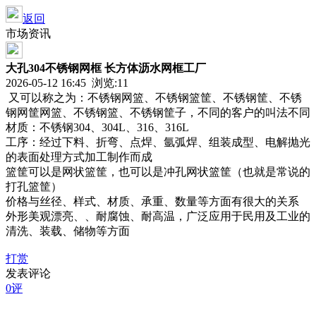
返回
市场资讯
大孔304不锈钢网框 长方体沥水网框工厂
2026-05-12 16:45 浏览:
11
又可以称之为：不锈钢网篮、不锈钢篮筐、不锈钢筐、不锈
钢网筐网篮、不锈钢篮、不锈钢筐子，不同的客户的叫法不同
材质：不锈钢304、304L、316、316L
工序：经过下料、折弯、点焊、氩弧焊、组装成型、电解抛光
的表面处理方式加工制作而成
篮筐可以是网状篮筐，也可以是冲孔网状篮筐（也就是常说的
打孔篮筐）
价格与丝径、样式、材质、承重、数量等方面有很大的关系
外形美观漂亮、、耐腐蚀、耐高温，广泛应用于民用及工业的
清洗、装载、储物等方面
打赏
发表评论
0评