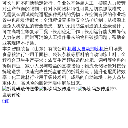
可长时间不间断稳定运行，作业效率远超人工，摆脱人力疲劳
对生产节奏的限制；针对不同物料特性可灵活切换抓取模式，
无需复杂调试就能适配多种规格的货物，在空间有限的作业场
景中也能灵活部署；全流程设置多重安全防护机制，从根源上
避免人机交互的安全隐患，整机采用防尘耐造的工业级设计，
可在高粉尘等复杂工况下长期稳定工作；长期运行能大幅降低
人力依赖，同时
可
消除人工操作带来的物料破损问题，帮助企
业实现降本提质。
本森智能装备（山东）有限公司
机器人自动卸垛机
应用场景
食品粮油行业用于面粉、袋装杂粮等原料的自动卸垛上料，全
程符合卫生生产要求；农资生产领域适配化肥、饲料等物料的
拆解作业，减少人员与粉尘的直接接触；物流仓储场景对接分
拣输送线，快速完成整托盘箱货的拆垛分流，提升仓配周转效
率；化工建材行业用于袋装粉料、成品的自动卸垛，将人员从
重体力、高风险的搬运环境中解放出来。
发表评论
0评