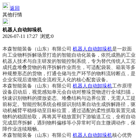
返回
其他行情
机器人自动卸垛机
2026-07-11 17:27 浏览:
0
本森智能装备（山东）有限公司
机器人自动卸垛机
是一款面
向工业物料拆解场景打造的智能自动化装备，依托成熟的工业
机器人技术与自主研发的智能控制系统，专为替代传统人工完
成托盘堆叠货物的有序拆解作业而生，可适配袋装、箱装等多
种规整形态的货物，打通仓储与生产环节的物料流转断点，是
企业实现后道物流全流程无人化的核心配套设备。
本森智能装备（山东）有限公司
机器人自动卸垛机
工作原理
设备启动后，视觉感知单元会自动对整垛货物进行全域扫描，
快速识别物料的摆放姿态、堆叠结构与边界位置，无需人工提
前标定。智能控制系统会根据识别结果自动生成拆解路径，驱
动机械臂平稳移动至目标位置，通过适配的柔性抓取装置完成
物料的稳固拾取，再将其平稳放置到下游输送工位，全程自动
完成层序拆解，遇到物料偏移等小异常时可自主微调动作，保
障作业连续顺畅。
本森智能装备（山东）有限公司
机器人自动卸垛机
核心优势