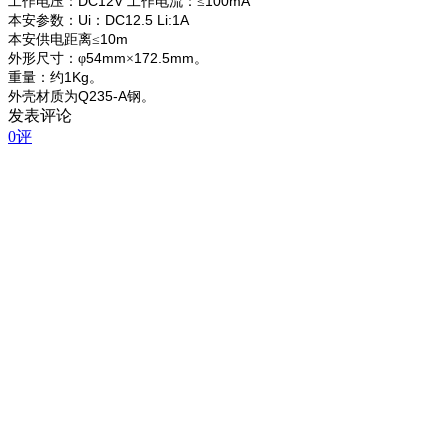
DC12V
100mA
工作电压：
工作电流：≤
Ui
DC12.5 Li:1A
本安参数：
：
10m
本安供电距离
≤
54mm
172.5mm
外形尺寸：
φ
×
。
1Kg
重量：约
。
Q235-A
外壳材质为
钢。
发表评论
0评