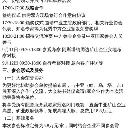
人、协会领导开展封闭式单独洽谈
17:00-17:30
战略合作
签约仪式
供需双方现场签订合作意向协议
17:30-18:00
颁奖仪式
邀请中亚主管政府部门、相关行业协会
代表、知名专家等为优秀中方企业颁发荣誉奖牌
18:30-21:00
招待交流晚宴
中方参会企业及中亚国家参会人员
参与
9月11日
09:30-18:00
参观考察
阿斯塔纳周边矿山企业实地考
察对接
9月12日
09:30-18:00
自行考察对接
意向客户拜访等
三、参会形式及服务
（一）大会荣誉协办
为更好地协助参会单位提前布局，与中亚（哈、乌、塔、吉）
展开深入合作与交流，大会秘书处仅邀请1家企业作为本次活
动荣誉协办单位。
将享受所有配套服务及独家冠名闭门晚宴，直面中亚矿山企业
高层、矿业政府领导，拓展高端人脉。总费用18.8万元。
（二）基础服务
本次参会标准定价为5.8万元/家，同时结合企业不同参会需