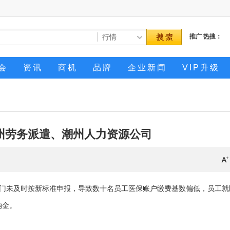
推广
热搜：
会
资讯
商机
品牌
企业新闻
VIP升级
州劳务派遣、潮州人力资源公司
门未及时按新标准申报，导致数十名员工医保账户缴费基数偏低，员工就
纳金。