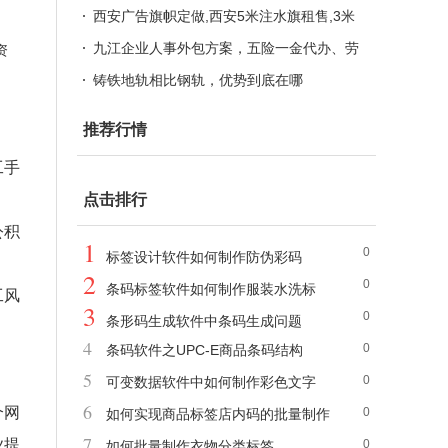
做
安校园号码布定做 西安运动员号码布
西安广告旗帜定做,西安5米注水旗租售,3米
注水旗,西安刀旗,水滴旗定做,西安注水旗销
九江企业人事外包方案，五险一金代办、劳
资
售租赁
务派遣合规用工服务
铸铁地轨相比钢轨，优势到底在哪
推荐行情
工手
点击排行
公积
1
0
标签设计软件如何制作防伪彩码
2
0
条码标签软件如何制作服装水洗标
工风
3
0
条形码生成软件中条码生成问题
4
0
条码软件之UPC-E商品条码结构
5
0
可变数据软件中如何制作彩色文字
6
个网
0
如何实现商品标签店内码的批量制作
7
业提
0
如何批量制作衣物分类标签