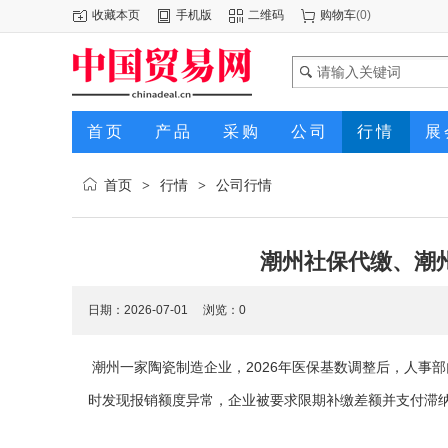
收藏本页
手机版
二维码
购物车
(
0
)
首页
产品
采购
公司
行情
展
首页
行情
公司行情
>
>
潮州社保代缴、潮
日期：2026-07-01 浏览：
0
2026
潮州一家陶瓷制造企业，
年医保基数调整后，人事部
时发现报销额度异常，企业被要求限期补缴差额并支付滞