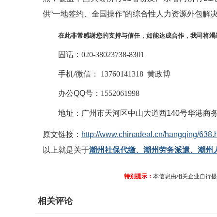
供“一地签约、全国操作”的综合性人力资源外包解
在此非常感谢您的支持与信任，如能达成合作，我司将竭
固话：
020-38023738-8301
手机
/微信
：
13760141318 黄政博
办公
QQ号：
1552061998
地址：广州市天河区中山大道西
140号华港商务
原文链接：
http://www.chinadeal.cn/hangqing/638.
以上就是关于
潮州社保代缴、潮州劳务派遣、潮州
特别提示：
本信息由相关企业自行提
相关评论