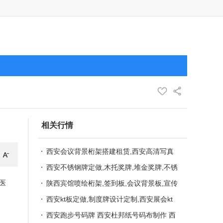
相关行情
西安会议背景桁架搭建租赁,西安高清写真
喷绘,巡回展出,承接各种会议,商场布展,广
西安不锈钢牌定做,木托奖牌,堆金奖牌,不锈
医
告设计印刷
钢堆银奖牌,西安铜牌授权牌定做,长条牌定
陕西宾馆喷绘桁架,签到板,会议背景板,宣传
做
文化墙,海报彩页印刷,陕西宾馆广告物料制
西安kt板定做,制度牌设计定制,西安展会kt
作搭建
板制作安装,商超kt板批量.西安展位海报定
西安跑步号码牌 西安杜邦纸号码布制作 西