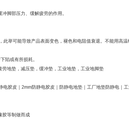
。
缓冲脚部压力、缓解疲劳的作用。
剂，此举可能导致产品表面变色，褪色和电阻值衰退。不能用高温
有所下陷或有所损耗。
疲劳地垫，减压垫，缓冲垫，工业地垫，工业地脚垫
静电胶皮｜2mm防静电胶皮｜防静电地垫｜工厂地垫防静电｜工
橡胶等制做而成