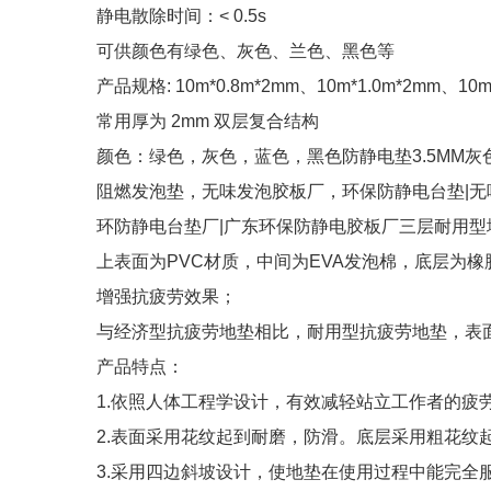
静电散除时间：< 0.5s
可供颜色有绿色、灰色、兰色、黑色等
产品规格: 10m*0.8m*2mm、10m*1.0m*2mm、10
常用厚为 2mm 双层复合结构
颜色：绿色，灰色，蓝色，黑色防静电垫3.5MM灰
阻燃发泡垫，无味发泡胶板厂，环保防静电台垫|无
环防静电台垫厂|广东环保防静电胶板厂三层耐用型
上表面为PVC材质，中间为EVA发泡棉，底层为
增强抗疲劳效果；
与经济型抗疲劳地垫相比，耐用型抗疲劳地垫，表
产品特点：
1.依照人体工程学设计，有效减轻站立工作者的疲
2.表面采用花纹起到耐磨，防滑。底层采用粗花纹
3.采用四边斜坡设计，使地垫在使用过程中能完全