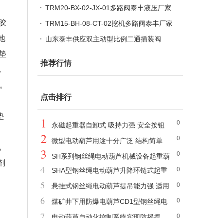
厂家供应
TRM20-BX-02-JX-01多路阀泰丰液压厂家
胶
加工定制
TRM15-BH-08-CT-02挖机多路阀泰丰厂家
地
现货供应
山东泰丰供应双主动型比例二通插装阀
垫
推荐行情
，
光。
点击排行
垫
1
0
永磁起重器自卸式 吸持力强 安全按钮
2
0
微型电动葫芦用途十分广泛 结构简单
电
3
0
SH系列钢丝绳电动葫芦机械设备起重葫
剂
4
0
SHA型钢丝绳电动葫芦升降环链式起重
芦 起重机用
5
0
机 可定制规格
悬挂式钢丝绳电动葫芦提吊能力强 适用
6
0
范围广
煤矿井下用防爆电葫芦CD1型钢丝绳电
7
0
动葫芦
电动葫芦自动化控制系统实现防摇摆