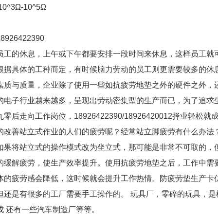
^3Ω-10^5Ω
926422390
员工的休息，上午或下午都要安排一段时间来休息，这样员工就
根据具体的工种而定，有时候脑力劳动的员工则更需要较多的休
素质与质量，企业除了使用一些如抗疲劳地垫之外的硬件之外，
的电子行业越来越多，呈现出劳动密集型的生产而已，为了追求
工作岗位，18926422390/18926420012择业轻松就
的改善站立式作业的人们的疲劳呢？经常站立脚疲劳有什么办法
如果将站立式的操作模式改为坐立式，那可能是非常不可取的，
的缓解疲劳，使生产效率提升。使用抗疲劳地垫之后，工作中需
体的疲劳感会降低，这时候就会提升工作热情。防疲劳垫生产卡
但还是有很多的工厂需要手工操作的。 玩具厂，零碎的玩具，是
成 还有一些汽车制造厂等等。