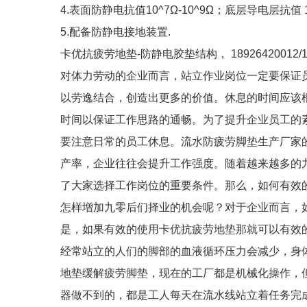
4.表面防静电抗值10^7Ω-10^9Ω；底层导电层抗值 10
5.配备防静电接地装置.
卡优抗疲劳地垫-防静电胶垫结构， 18926420012/18
对体力劳动的企业而言，站立作业岗位一定要保证
以劳逸结合，创造出更多的价值。休息的时间应该
时间以保证工作思路的通畅。为了提升企业员工的
要注意日常的员工休息。流水防疲劳脚垫生产厂家
产率，企业往往会提升工作强度。随着越来越多的九零后走向
了大家选择工作岗位的重要条件。那么，如何有效
怎样增加九零后们择业的机会呢？对于企业而言，
是，如果有效的使用卡优抗疲劳地垫那就可以有效
经常站立的人们的脚部的血液循环压力会减少，身
地垫缓解疲劳脚垫，现在的工厂都是机械化操作，
器做不到的，都是工人每天在流水线站立着任务完