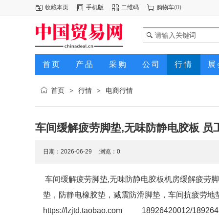
收藏本页
手机版
二维码
购物车
(
0
)
首页
产品
采购
公司
行情
展
首页
行情
电商行情
>
>
车间缓解疲劳脚垫,无味防静电胶板 员
日期：2026-06-29 浏览：
0
车间缓解疲劳脚垫,无味防静电胶板机房缓解疲劳
垫，防静电橡胶垫，减震防滑脚垫，车间抗疲劳地
https://lzjtd.taobao.com 18926420012/18926