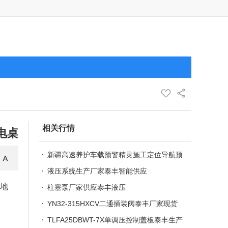
相关行情
电桌
新疆高速养护车载预警精灵施工定位导航预
警报价
液压系统生产厂家泰丰智能供应
电地
柱塞泵厂家供应泰丰液压
YN32-315HXCV二通插装阀泰丰厂家现货
供应
TLFA25DBWT-7X单调压控制盖板泰丰生产