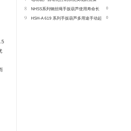
8
0
NHSS系列钢丝绳手扳葫芦使用寿命长
9
0
HSH-A 619 系列手扳葫芦多用途手动起
重 牵引机械
5
优
而