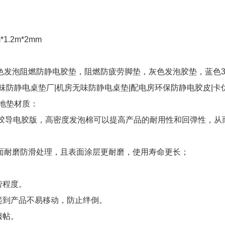
m*1.2m*2mm
色发泡阻燃防静电胶垫，阻燃防疲劳脚垫，灰色发泡胶垫，蓝色3.
味防静电桌垫厂|机房无味防静电桌垫|配电房环保防静电胶皮|卡
地垫材质：
橡胶导电胶版，高密度发泡棉可以提高产品的耐用性和回弹性，从
面耐磨防滑处理，且表面涂层更耐磨，使用寿命更长；
劳程度。
起到产品不易移动，防止绊倒。
服帖。