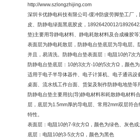
http://www.szlongzhijing.com
深圳卡优静电科技有限公司-缓冲防疲劳脚垫工厂
皮、防静电绿面黑底胶皮，18926420012/189
垫)主要用导静电材料、静电耗散材料及合成橡胶
表面层为静电耗散层，防静电台垫底层为导电层。
并且，易清洗。防静电台垫表面层：电阻10的7次方
防静电台垫底层：10的3次方-10的5次方Ω，颜色为
适用于电子半导体器件、电子计算机、电子通讯设
桌面、流水线工作台面、货架及制作防静电地垫等
防静电台垫主要用抗(导)静电材料和耗散静电材料合
层，底层为1.5mm厚的导电层、常用2mm双层
特性。
表面层：电阻10的7-9次方Ω，颜色为绿色、灰色
底层：电阻10的3-5次方Ω，颜色为黑色