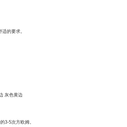
舒适的要求。
边 灰色黄边
的3-5次方欧姆。