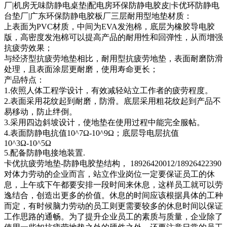
厂|机房无味防静电桌垫|配电房环保防静电胶皮|卡优环防静电
台垫厂|广东环保防静电胶板厂三层耐用型地垫材质：
上表面为PVC材质，中间为EVA发泡棉，底层为橡胶导电胶
版，高密度发泡棉可以提高产品的耐用性和回弹性，从而增强
抗疲劳效果；
与经济型抗疲劳地垫相比，耐用型抗疲劳地垫，表面耐磨防滑
处理，且表面涂层更耐磨，使用寿命更长；
产品特点：
1.依照人体工程学设计，有效减轻站立工作者的疲劳程度。
2.表面采用花纹起到耐磨，防滑。底层采用粗花纹起到产品不
易移动，防止绊倒。
3.采用四边斜坡设计，使地垫在使用过程中能完全服帖。
4.表面防静电抗值10^7Ω-10^9Ω；底层导电层抗值
10^3Ω-10^5Ω
5.配备防静电接地装置.
卡优抗疲劳地垫-防静电胶垫结构， 18926420012/18926422390
对体力劳动的企业而言，站立作业岗位一定要保证员工的休
息，上午或下午都要安排一段时间来休息，这样员工就可以劳
逸结合，创造出更多的价值。休息的时间应该根据具体的工种
而定，有时候脑力劳动的员工则更需要较多的休息时间以保证
工作思路的通畅。为了提升企业员工的素质与质量，企业除了