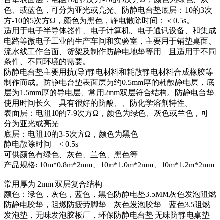
色、或蓝色，可分为亚光或亮光。防静电台垫底层：10的3次
方-10的5次方Ω，颜色为黑色，静电散除时间：＜0.5s。
适用于电子半导体器件、电子计算机、电子通讯设备、和集成
电路等微电子工业的生产车间和实验室，主要用于铺垫桌面、
流水线工作台面、货架及制作防静电地垫等用，且适用于不同
条件、不同环境的需要。
防静电台垫主要用抗(导)静电材料和耗散静电材料合成橡胶等
制作而成。防静电台垫表面层为约0.5mm厚的耗散静电层，底
层为1.5mm厚的导电层、常用2mm双层符合结构。防静电台垫
使用时间长久，具有很好的防酸、、防化学溶剂特性。
表面层：电阻10的7-9次方Ω，颜色为绿色、灰色或兰色，可
分为亚光或亮光
底层：电阻10的3-5次方Ω，颜色为黑色
静电散除时间：< 0.5s
可供颜色有绿色、灰色、兰色、黑色等
产品规格: 10m*0.8m*2mm、10m*1.0m*2mm、10m*1.2m*2mm
常用厚为 2mm 双层复合结构
颜色：绿色，灰色，蓝色，黑色防静电垫3.5MM灰色发泡阻燃
防静电胶垫，阻燃防疲劳脚垫，灰色发泡胶垫，蓝色3.5阻燃
发泡垫，无味发泡胶板厂，环保防静电台垫|无味防静电桌垫