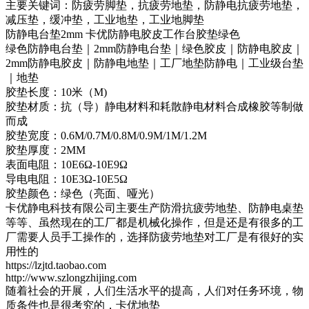
主要关键词：防疲劳脚垫，抗疲劳地垫，防静电抗疲劳地垫，
减压垫，缓冲垫，工业地垫，工业地脚垫
防静电台垫2mm 卡优防静电胶皮工作台胶垫绿色
绿色防静电台垫｜2mm防静电台垫｜绿色胶皮｜防静电胶皮｜
2mm防静电胶皮｜防静电地垫｜工厂地垫防静电｜工业级台垫
｜地垫
胶垫长度：10米（M)
胶垫材质：抗（导）静电材料和耗散静电材料合成橡胶等制做
而成
胶垫宽度：0.6M/0.7M/0.8M/0.9M/1M/1.2M
胶垫厚度：2MM
表面电阻：10E6Ω-10E9Ω
导电电阻：10E3Ω-10E5Ω
胶垫颜色：绿色（亮面、哑光）
卡优静电科技有限公司主要生产防滑抗疲劳地垫、防静电桌垫
等等、虽然现在的工厂都是机械化操作，但是还是有很多的工
厂需要人员手工操作的，选择防疲劳地垫对工厂是有很好的实
用性的
https://lzjtd.taobao.com
http://www.szlongzhijing.com
随着社会的开展，人们生活水平的提高，人们对任务环境，物
质条件也是很考究的，卡优地垫