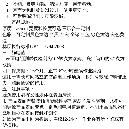
2、柔韧、反弹力强、清洁方便、易于移动。
3、表面为柳叶纹防滑设计，使用更安全。
4、可耐酸碱溶剂，弱酸弱碱。
二、产品规格：
厚度：20mm 宽度和长度可选 三层合一定制
色彩：可定制黑色黄边 全黑 全灰 全绿 全蓝 绿色黄边 灰色黄
边
棉层执行标准GB/T 17794-2008
三、静电值：
表面电阻测试仪检测为10的9次方欧姆。底部为10的3-5次方
欧姆。
四、保质期：16个月。正常8个小时连续作业踩踏。
适用于需长时间站立的防静电工作场所，起到有效缓冲脚部压
力、缓解疲劳的作用。
五、注意事项：
避免使用易挥发性液体在表面清洗，
⒈ 产品表面严禁接触强酸碱性溶剂或易挥发性溶剂，此举可
能导致产品表面变色，褪色和电阻值衰退。不能用高温铁器和
锋利物器在表面接触和划伤。
2. 因为产品中间为棉层，连续12-24小时作业会有所下陷或有
所损耗。