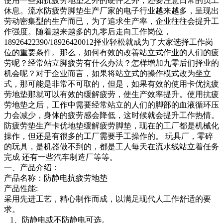
使用一些如抗疲劳地垫之外的硬件之外，还要注意日常的员工
休息。流水防疲劳脚垫生产厂家的电子行业越来越多，呈现出
劳动密集型的生产而已，为了追求生产率，企业往往会提升工
作强度。随着越来越多的九零后走向工作岗位，
18926422390/18926420012择业轻松就成为了大家选择工作岗
位的重要条件。那么，如何有效的改善站立式作业的人们的疲
劳呢？经常站立脚疲劳有什么办法？怎样增加九零后们择业的
机会呢？对于企业而言，如果将站立式的操作模式改为坐立
式，那可能是非常不可取的，但是，如果有效的使用卡优抗疲
劳地垫那就可以有效的缓解疲劳，使生产效率提升。使用抗疲
劳地垫之后，工作中需要经常站立的人们的脚部的血液循环压
力会减少，身体的疲劳感会降低，这时候就会提升工作热情。
防疲劳垫生产卡优地垫缓解疲劳脚垫，现在的工厂都是机械化
操作，但还是有很多的工厂需要手工操作的。 玩具厂，零碎
的玩具，是机器做不到的，都是工人每天在流水线站立着任务
完成 还有一些汽车制造厂等等。
一、产品介绍：
产品名称：防静电抗疲劳地垫
产品性能:
采用先进工艺，精心制作而成，以满足现代人工作舒适的要
求。
1、防静电或不防静电可选。