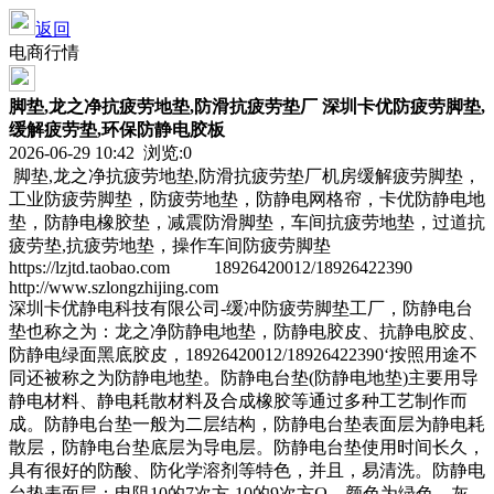
返回
电商行情
脚垫,龙之净抗疲劳地垫,防滑抗疲劳垫厂 深圳卡优防疲劳脚垫,
缓解疲劳垫,环保防静电胶板
2026-06-29 10:42 浏览:
0
脚垫,龙之净抗疲劳地垫,防滑抗疲劳垫厂机房缓解疲劳脚垫，
工业防疲劳脚垫，防疲劳地垫，防静电网格帘，卡优防静电地
垫，防静电橡胶垫，减震防滑脚垫，车间抗疲劳地垫，过道抗
疲劳垫,抗疲劳地垫，操作车间防疲劳脚垫
https://lzjtd.taobao.com 18926420012/18926422390
http://www.szlongzhijing.com
深圳卡优静电科技有限公司-缓冲防疲劳脚垫工厂，防静电台
垫也称之为：龙之净防静电地垫，防静电胶皮、抗静电胶皮、
防静电绿面黑底胶皮，18926420012/18926422390‘按照用途不
同还被称之为防静电地垫。防静电台垫(防静电地垫)主要用导
静电材料、静电耗散材料及合成橡胶等通过多种工艺制作而
成。防静电台垫一般为二层结构，防静电台垫表面层为静电耗
散层，防静电台垫底层为导电层。防静电台垫使用时间长久，
具有很好的防酸、防化学溶剂等特色，并且，易清洗。防静电
台垫表面层：电阻10的7次方-10的9次方Ω，颜色为绿色、灰