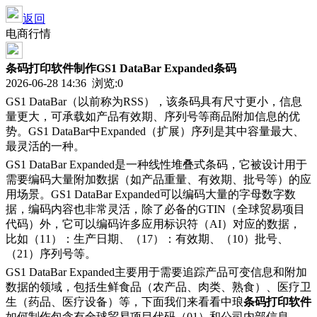
返回
电商行情
条码打印软件制作GS1 DataBar Expanded条码
2026-06-28 14:36 浏览:
0
GS1 DataBar（以前称为RSS），该条码具有尺寸更小，信息
量更大，可承载如产品有效期、序列号等商品附加信息的优
势。GS1 DataBar中Expanded（扩展）序列是其中容量最大、
最灵活的一种。
GS1 DataBar Expanded是一种线性堆叠式条码，它被设计用于
需要编码大量附加数据（如产品重量、有效期、批号等）的应
用场景。GS1 DataBar Expanded可以编码大量的字母数字数
据，编码内容也非常灵活，除了必备的GTIN（全球贸易项目
代码）外，它可以编码许多应用标识符（AI）对应的数据，
比如（11）：生产日期、（17）：有效期、（10）批号、
（21）序列号等。
GS1 DataBar Expanded主要用于需要追踪产品可变信息和附加
数据的领域，包括生鲜食品（农产品、肉类、熟食）、医疗卫
生（药品、医疗设备）等，下面我们来看看中琅
条码打印软件
如何制作包含有全球贸易项目代码（01）和公司内部信息