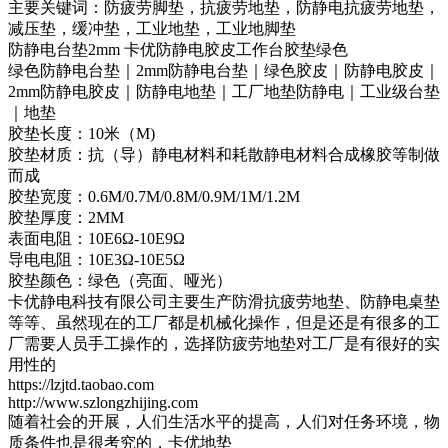
主要关键词：防疲劳脚垫，抗疲劳地垫，防静电抗疲劳地垫，
减压垫，缓冲垫，工业地垫，工业地脚垫
防静电台垫2mm 卡优防静电胶皮工作台胶垫绿色
绿色防静电台垫｜2mm防静电台垫｜绿色胶皮｜防静电胶皮｜
2mm防静电胶皮｜防静电地垫｜工厂地垫防静电｜工业级台垫
｜地垫
胶垫长度：10米（M)
胶垫材质：抗（导）静电材料和耗散静电材料合成橡胶等制做
而成
胶垫宽度：0.6M/0.7M/0.8M/0.9M/1M/1.2M
胶垫厚度：2MM
表面电阻：10E6Ω-10E9Ω
导电电阻：10E3Ω-10E5Ω
胶垫颜色：绿色（亮面、哑光）
卡优静电科技有限公司主要生产防滑抗疲劳地垫、防静电桌垫
等等、虽然现在的工厂都是机械化操作，但是还是有很多的工
厂需要人员手工操作的，选择防疲劳地垫对工厂是有很好的实
用性的
https://lzjtd.taobao.com
http://www.szlongzhijing.com
随着社会的开展，人们生活水平的提高，人们对任务环境，物
质条件也是很考究的，卡优地垫