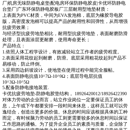
厂|机房无味防静电桌垫|配电房环保防静电胶皮|卡优环防静电
台垫厂|广东环保防静电胶板厂三层耐用型地垫材质：
上表面为PVC材质，中间为EVA发泡棉，底层为橡胶导电胶
版，高密度发泡棉可以提高产品的耐用性和回弹性，从而增强
抗疲劳效果；
与经济型抗疲劳地垫相比，耐用型抗疲劳地垫，表面耐磨防滑
处理，且表面涂层更耐磨，使用寿命更长；
产品特点：
1.依照人体工程学设计，有效减轻站立工作者的疲劳程度。
2.表面采用花纹起到耐磨，防滑。底层采用粗花纹起到产品不
易移动，防止绊倒。
3.采用四边斜坡设计，使地垫在使用过程中能完全服帖。
4.表面防静电抗值10^7Ω-10^9Ω；底层导电层抗值
10^3Ω-10^5Ω
5.配备防静电接地装置.
卡优抗疲劳地垫-防静电胶垫结构， 18926420012/18926422390
对体力劳动的企业而言，站立作业岗位一定要保证员工的休
息，上午或下午都要安排一段时间来休息，这样员工就可以劳
逸结合，创造出更多的价值。休息的时间应该根据具体的工种
而定，有时候脑力劳动的员工则更需要较多的休息时间以保证
工作思路的通畅。为了提升企业员工的素质与质量，企业除了