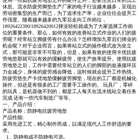
使用一些如抗疲劳地垫之外的硬件之外，还要注意日常的员工
休息。流水防疲劳脚垫生产厂家的电子行业越来越多，呈现出
劳动密集型的生产而已，为了追求生产率，企业往往会提升工
作强度。随着越来越多的九零后走向工作岗位，
18926422390/18926420012择业轻松就成为了大家选择工作岗
位的重要条件。那么，如何有效的改善站立式作业的人们的疲
劳呢？经常站立脚疲劳有什么办法？怎样增加九零后们择业的
机会呢？对于企业而言，如果将站立式的操作模式改为坐立
式，那可能是非常不可取的，但是，如果有效的使用卡优抗疲
劳地垫那就可以有效的缓解疲劳，使生产效率提升。使用抗疲
劳地垫之后，工作中需要经常站立的人们的脚部的血液循环压
力会减少，身体的疲劳感会降低，这时候就会提升工作热情。
防疲劳垫生产卡优地垫缓解疲劳脚垫，现在的工厂都是机械化
操作，但还是有很多的工厂需要手工操作的。 玩具厂，零碎
的玩具，是机器做不到的，都是工人每天在流水线站立着任务
完成 还有一些汽车制造厂等等。
一、产品介绍：
产品名称：防静电抗疲劳地垫
产品性能:
采用先进工艺，精心制作而成，以满足现代人工作舒适的要
求。
1、防静电或不防静电可选。