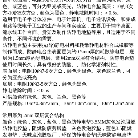
色、或蓝色，可分为亚光或亮光。防静电台垫底层：10的3次
方-10的5次方Ω，颜色为黑色，静电散除时间：＜0.5s。
适用于电子半导体器件、电子计算机、电子通讯设备、和集成
电路等微电子工业的生产车间和实验室，主要用于铺垫桌面、
流水线工作台面、货架及制作防静电地垫等用，且适用于不同
条件、不同环境的需要。
防静电台垫主要用抗(导)静电材料和耗散静电材料合成橡胶等
制作而成。防静电台垫表面层为约0.5mm厚的耗散静电层，底
层为1.5mm厚的导电层、常用2mm双层符合结构。防静电台垫
使用时间长久，具有很好的防酸、、防化学溶剂特性。
表面层：电阻10的7-9次方Ω，颜色为绿色、灰色或兰色，可
分为亚光或亮光
底层：电阻10的3-5次方Ω，颜色为黑色
静电散除时间：< 0.5s
可供颜色有绿色、灰色、兰色、黑色等
产品规格: 10m*0.8m*2mm、10m*1.0m*2mm、10m*1.2m*2mm
常用厚为 2mm 双层复合结构
颜色：绿色，灰色，蓝色，黑色防静电垫3.5MM灰色发泡阻燃
防静电胶垫，阻燃防疲劳脚垫，灰色发泡胶垫，蓝色3.5阻燃
发泡垫，无味发泡胶板厂，环保防静电台垫|无味防静电桌垫