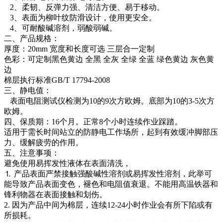
2、柔韧、反弹力强、清洁方便、易于移动。
3、表面为柳叶纹防滑设计，使用更安全。
4、可耐酸碱溶剂，弱酸弱碱。
二、产品规格：
厚度：20mm 宽度和长度可选 三层合一定制
色彩：可定制黑色黄边 全黑 全灰 全绿 全蓝 绿色黄边 灰色黄
边
棉层执行标准GB/T 17794-2008
三、静电值：
表面电阻测试仪检测为10的9次方欧姆。底部为10的3-5次方
欧姆。
四、保质期：16个月。正常8个小时连续作业踩踏。
适用于需长时间站立的防静电工作场所，起到有效缓冲脚部压
力、缓解疲劳的作用。
五、注意事项：
避免使用易挥发性液体在表面清洗，
⒈ 产品表面严禁接触强酸碱性溶剂或易挥发性溶剂，此举可
能导致产品表面变色，褪色和电阻值衰退。不能用高温铁器和
锋利物器在表面接触和划伤。
2. 因为产品中间为棉层，连续12-24小时作业会有所下陷或有
所损耗。