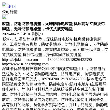
返回
公司行情
胶垫，防滑防静电脚垫，无味防静电胶垫 机床前站立防疲劳
脚垫，无味防静电桌垫，卡优抗疲劳地垫
2026-06-25 14:10 浏览:
0
胶垫，防滑防静电脚垫，无味防静电胶垫机房缓解疲劳脚
垫，工业防疲劳脚垫，防疲劳地垫，防静电网格帘，卡优防静
电地垫，防静电橡胶垫，减震防滑脚垫，车间抗疲劳地垫，过
道抗疲劳垫,抗疲劳地垫，操作车间防疲劳脚垫
https://lzjtd.taobao.com 18926420012/18926422390
http://www.szlongzhijing.com
深圳卡优静电科技有限公司-缓冲防疲劳脚垫工厂，防静电台
垫也称之为：龙之净防静电地垫，防静电胶皮、抗静电胶皮、
防静电绿面黑底胶皮，18926420012/18926422390‘按照用途不
同还被称之为防静电地垫。防静电台垫(防静电地垫)主要用导
静电材料、静电耗散材料及合成橡胶等通过多种工艺制作而
成。防静电台垫一般为二层结构，防静电台垫表面层为静电耗
散层，防静电台垫底层为导电层。防静电台垫使用时间长久，
具有很好的防酸、防化学溶剂等特色，并且，易清洗。防静电
台垫表面层：电阻10的7次方-10的9次方Ω，颜色为绿色、灰