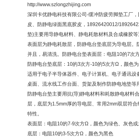
http://www.szlongzhijing.com
深圳卡优静电科技有限公司-缓冲防疲劳脚垫工厂
皮、防静电绿面黑底胶皮，18926420012/189
垫)主要用导静电材料、静电耗散材料及合成橡胶
表面层为静电耗散层，防静电台垫底层为导电层。
并且，易清洗。防静电台垫表面层：电阻10的7次方
防静电台垫底层：10的3次方-10的5次方Ω，颜色为
适用于电子半导体器件、电子计算机、电子通讯设
桌面、流水线工作台面、货架及制作防静电地垫等
防静电台垫主要用抗(导)静电材料和耗散静电材料合
层，底层为1.5mm厚的导电层、常用2mm双层
特性。
表面层：电阻10的7-9次方Ω，颜色为绿色、灰色
底层：电阻10的3-5次方Ω，颜色为黑色