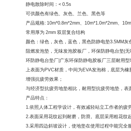
静电散除时间：< 0.5s
可供颜色有绿色、灰色、兰色、黑色等
产品规格: 10m*0.8m*2mm、10m*1.0m*2mm、10
常用厚为 2mm 双层复合结构
颜色：绿色，灰色，蓝色，黑色防静电垫3.5MM灰
阻燃发泡垫，无味发泡胶板厂，环保防静电台垫|无
环防静电台垫厂|广东环保防静电胶板厂三层耐用型
上表面为PVC材质，中间为EVA发泡棉，底层为
增强抗疲劳效果；
与经济型抗疲劳地垫相比，耐用型抗疲劳地垫，表
产品特点：
1.依照人体工程学设计，有效减轻站立工作者的疲
2.表面采用花纹起到耐磨，防滑。底层采用粗花纹
3.采用四边斜坡设计，使地垫在使用过程中能完全