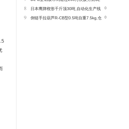
8
0
钢厂放心用
日本鹰牌楔形千斤顶30吨,自动化生产线
9
0
设备就位微调
倒链手拉葫芦R-CB型0.5吨自重7.5kg,仓
库货物吊运
5
优
而