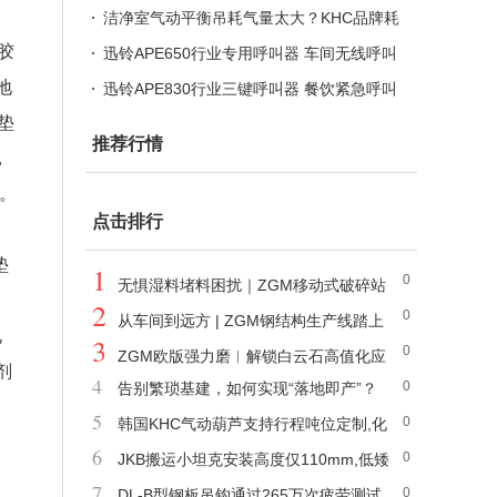
向搬运小坦克
洁净室气动平衡吊耗气量太大？KHC品牌耗
胶
气量仅气动葫芦1/50
迅铃APE650行业专用呼叫器 车间无线呼叫
地
系统现货
迅铃APE830行业三键呼叫器 餐饮紧急呼叫
垫
器厂家
推荐行情
，
光。
点击排行
垫
1
0
无惧湿料堵料困扰｜ZGM移动式破碎站
2
0
项目获高度认可
从车间到远方 | ZGM钢结构生产线踏上
电
3
0
新征程
ZGM欧版强力磨︱解锁白云石高值化应
剂
4
0
告别繁琐基建，如何实现“落地即产”？
用的粉磨核心利器
5
0
韩国KHC气动葫芦支持行程吨位定制,化
6
0
工造船等特殊工况按需匹配
JKB搬运小坦克安装高度仅110mm,低矮
7
0
空间轻松潜入
DL-B型钢板吊钩通过265万次疲劳测试,