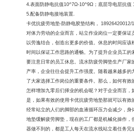
4.表面防静电抗值10^7Ω-10^9Ω；底层导电层抗值 10
5.配备防静电接地装置.
卡优抗疲劳地垫-防静电胶垫结构， 18926420012/18
对体力劳动的企业而言，站立作业岗位一定要保证
以劳逸结合，创造出更多的价值。休息的时间应该
时间以保证工作思路的通畅。为了提升企业员工的
要注意日常的员工休息。流水防疲劳脚垫生产厂家
产率，企业往往会提升工作强度。随着越来越多的九零后走向
了大家选择工作岗位的重要条件。那么，如何有效
怎样增加九零后们择业的机会呢？对于企业而言，
是，如果有效的使用卡优抗疲劳地垫那就可以有效
经常站立的人们的脚部的血液循环压力会减少，身
地垫缓解疲劳脚垫，现在的工厂都是机械化操作，
器做不到的，都是工人每天在流水线站立着任务完