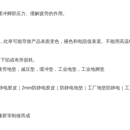
。
缓冲脚部压力、缓解疲劳的作用。
剂，此举可能导致产品表面变色，褪色和电阻值衰退。不能用高温
有所下陷或有所损耗。
疲劳地垫，减压垫，缓冲垫，工业地垫，工业地脚垫
静电胶皮｜2mm防静电胶皮｜防静电地垫｜工厂地垫防静电｜工
橡胶等制做而成