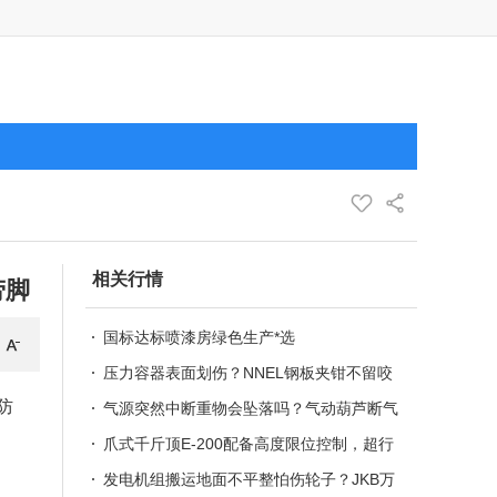
相关行情
劳脚
国标达标喷漆房绿色生产*选
压力容器表面划伤？NNEL钢板夹钳不留咬
防
痕,使用寿命10年
气源突然中断重物会坠落吗？气动葫芦断气
保护即刻制动锁死
爪式千斤顶E-200配备高度限位控制，超行
程自动停止杜绝误操作
发电机组搬运地面不平整怕伤轮子？JKB万