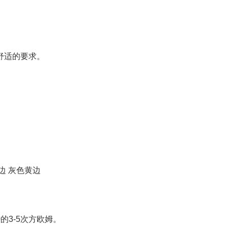
舒适的要求。
边 灰色黄边
的3-5次方欧姆。