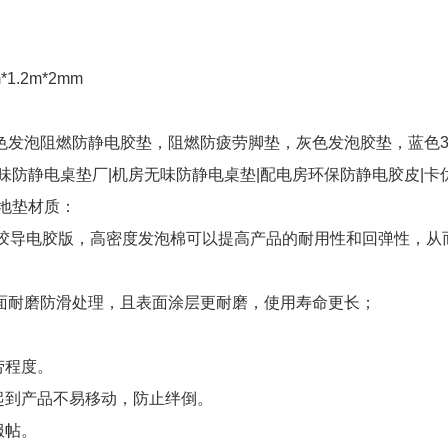
m*1.2m*2mm
色发泡阻燃防静电胶垫，阻燃防疲劳脚垫，灰色发泡胶垫，蓝色3.
味防静电桌垫厂|机房无味防静电桌垫|配电房环保防静电胶皮|卡
地垫材质：
橡胶导电胶版，高密度发泡棉可以提高产品的耐用性和回弹性，从
面耐磨防滑处理，且表面涂层更耐磨，使用寿命更长；
劳程度。
起到产品不易移动，防止绊倒。
服帖。