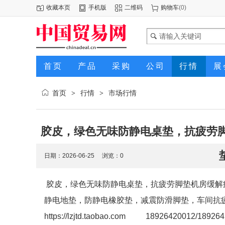
收藏本页
手机版
二维码
购物车
(
0
)
首页
产品
采购
公司
行情
展
首页
行情
市场行情
>
>
胶皮，绿色无味防静电桌垫，抗疲劳
日期：2026-06-25 浏览：
0
胶皮，绿色无味防静电桌垫，抗疲劳脚垫机房缓解
静电地垫，防静电橡胶垫，减震防滑脚垫，车间抗
https://lzjtd.taobao.com 18926420012/18926