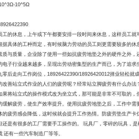
^3Ω-10^5Ω
926422390
员工的休息，上午或下午都要安排一段时间来休息，这样员工就
根据具体的工种而定，有时候脑力劳动的员工则更需要较多的休
素质与质量，企业除了使用一些如抗疲劳地垫之外的硬件之外，
的电子行业越来越多，呈现出劳动密集型的生产而已，为了追求
工作岗位，18926422390/18926420012择业轻松就
的改善站立式作业的人们的疲劳呢？经常站立脚疲劳有什么办法
如果将站立式的操作模式改为坐立式，那可能是非常不可取的，
的缓解疲劳，使生产效率提升。使用抗疲劳地垫之后，工作中需
体的疲劳感会降低，这时候就会提升工作热情。防疲劳垫生产卡
但还是有很多的工厂需要手工操作的。 玩具厂，零碎的玩具，是
成 还有一些汽车制造厂等等。