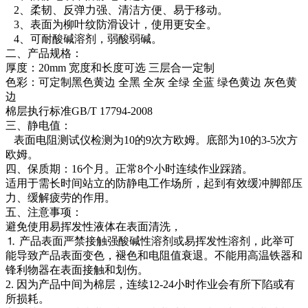
2、柔韧、反弹力强、清洁方便、易于移动。
3、表面为柳叶纹防滑设计，使用更安全。
4、可耐酸碱溶剂，弱酸弱碱。
二、产品规格：
厚度：20mm 宽度和长度可选 三层合一定制
色彩：可定制黑色黄边 全黑 全灰 全绿 全蓝 绿色黄边 灰色黄
边
棉层执行标准GB/T 17794-2008
三、静电值：
表面电阻测试仪检测为10的9次方欧姆。底部为10的3-5次方
欧姆。
四、保质期：16个月。正常8个小时连续作业踩踏。
适用于需长时间站立的防静电工作场所，起到有效缓冲脚部压
力、缓解疲劳的作用。
五、注意事项：
避免使用易挥发性液体在表面清洗，
⒈ 产品表面严禁接触强酸碱性溶剂或易挥发性溶剂，此举可
能导致产品表面变色，褪色和电阻值衰退。不能用高温铁器和
锋利物器在表面接触和划伤。
2. 因为产品中间为棉层，连续12-24小时作业会有所下陷或有
所损耗。