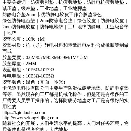
主要关键词：防疲劳脚垫，抗疲劳地垫，防静电抗疲劳地垫，
减压垫，缓冲垫，工业地垫，工业地脚垫
防静电台垫2mm 卡优防静电胶皮工作台胶垫绿色
绿色防静电台垫｜2mm防静电台垫｜绿色胶皮｜防静电胶皮｜
2mm防静电胶皮｜防静电地垫｜工厂地垫防静电｜工业级台垫
｜地垫
胶垫长度：10米（M)
胶垫材质：抗（导）静电材料和耗散静电材料合成橡胶等制做
而成
胶垫宽度：0.6M/0.7M/0.8M/0.9M/1M/1.2M
胶垫厚度：2MM
表面电阻：10E6Ω-10E9Ω
导电电阻：10E3Ω-10E5Ω
胶垫颜色：绿色（亮面、哑光）
卡优静电科技有限公司主要生产防滑抗疲劳地垫、防静电桌垫
等等、虽然现在的工厂都是机械化操作，但是还是有很多的工
厂需要人员手工操作的，选择防疲劳地垫对工厂是有很好的实
用性的
https://lzjtd.taobao.com
http://www.szlongzhijing.com
随着社会的开展，人们生活水平的提高，人们对任务环境，物
质条件也是很考究的，卡优地垫