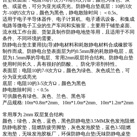
色、或蓝色，可分为亚光或亮光。防静电台垫底层：10的3次
方-10的5次方Ω，颜色为黑色，静电散除时间：＜0.5s。
适用于电子半导体器件、电子计算机、电子通讯设备、和集成
电路等微电子工业的生产车间和实验室，主要用于铺垫桌面、
流水线工作台面、货架及制作防静电地垫等用，且适用于不同
条件、不同环境的需要。
防静电台垫主要用抗(导)静电材料和耗散静电材料合成橡胶等
制作而成。防静电台垫表面层为约0.5mm厚的耗散静电层，底
层为1.5mm厚的导电层、常用2mm双层符合结构。防静电台垫
使用时间长久，具有很好的防酸、、防化学溶剂特性。
表面层：电阻10的7-9次方Ω，颜色为绿色、灰色或兰色，可
分为亚光或亮光
底层：电阻10的3-5次方Ω，颜色为黑色
静电散除时间：< 0.5s
可供颜色有绿色、灰色、兰色、黑色等
产品规格: 10m*0.8m*2mm、10m*1.0m*2mm、10m*1.2m*2mm
常用厚为 2mm 双层复合结构
颜色：绿色，灰色，蓝色，黑色防静电垫3.5MM灰色发泡阻燃
防静电胶垫，阻燃防疲劳脚垫，灰色发泡胶垫，蓝色3.5阻燃
发泡垫，无味发泡胶板厂，环保防静电台垫|无味防静电桌垫