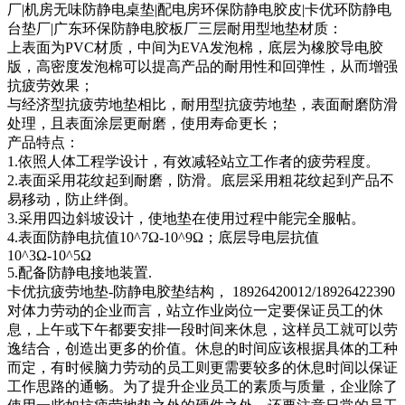
厂|机房无味防静电桌垫|配电房环保防静电胶皮|卡优环防静电
台垫厂|广东环保防静电胶板厂三层耐用型地垫材质：
上表面为PVC材质，中间为EVA发泡棉，底层为橡胶导电胶
版，高密度发泡棉可以提高产品的耐用性和回弹性，从而增强
抗疲劳效果；
与经济型抗疲劳地垫相比，耐用型抗疲劳地垫，表面耐磨防滑
处理，且表面涂层更耐磨，使用寿命更长；
产品特点：
1.依照人体工程学设计，有效减轻站立工作者的疲劳程度。
2.表面采用花纹起到耐磨，防滑。底层采用粗花纹起到产品不
易移动，防止绊倒。
3.采用四边斜坡设计，使地垫在使用过程中能完全服帖。
4.表面防静电抗值10^7Ω-10^9Ω；底层导电层抗值
10^3Ω-10^5Ω
5.配备防静电接地装置.
卡优抗疲劳地垫-防静电胶垫结构， 18926420012/18926422390
对体力劳动的企业而言，站立作业岗位一定要保证员工的休
息，上午或下午都要安排一段时间来休息，这样员工就可以劳
逸结合，创造出更多的价值。休息的时间应该根据具体的工种
而定，有时候脑力劳动的员工则更需要较多的休息时间以保证
工作思路的通畅。为了提升企业员工的素质与质量，企业除了