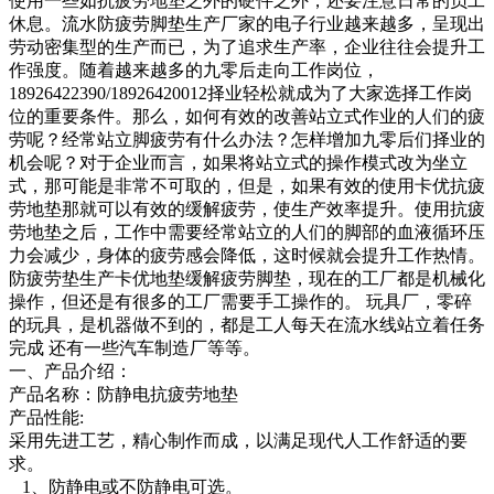
使用一些如抗疲劳地垫之外的硬件之外，还要注意日常的员工
休息。流水防疲劳脚垫生产厂家的电子行业越来越多，呈现出
劳动密集型的生产而已，为了追求生产率，企业往往会提升工
作强度。随着越来越多的九零后走向工作岗位，
18926422390/18926420012择业轻松就成为了大家选择工作岗
位的重要条件。那么，如何有效的改善站立式作业的人们的疲
劳呢？经常站立脚疲劳有什么办法？怎样增加九零后们择业的
机会呢？对于企业而言，如果将站立式的操作模式改为坐立
式，那可能是非常不可取的，但是，如果有效的使用卡优抗疲
劳地垫那就可以有效的缓解疲劳，使生产效率提升。使用抗疲
劳地垫之后，工作中需要经常站立的人们的脚部的血液循环压
力会减少，身体的疲劳感会降低，这时候就会提升工作热情。
防疲劳垫生产卡优地垫缓解疲劳脚垫，现在的工厂都是机械化
操作，但还是有很多的工厂需要手工操作的。 玩具厂，零碎
的玩具，是机器做不到的，都是工人每天在流水线站立着任务
完成 还有一些汽车制造厂等等。
一、产品介绍：
产品名称：防静电抗疲劳地垫
产品性能:
采用先进工艺，精心制作而成，以满足现代人工作舒适的要
求。
1、防静电或不防静电可选。