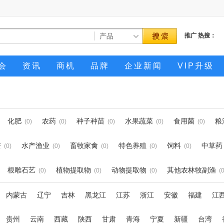
推广
热搜：
会
资讯
商机
品牌
企业新闻
VIP升级
化肥
农药
种子种苗
水果蔬菜
食用菌
粮
(0)
(0)
(0)
(0)
(0)
茶
水产渔业
畜牧家禽
特色养殖
饲料
中草药
(0)
(0)
(0)
(0)
(0)
根雕石艺
植物提取物
动物提取物
其他农林牧副渔
(0)
(0)
(0)
(0
内蒙古
辽宁
吉林
黑龙江
江苏
浙江
安徽
福建
江
贵州
云南
西藏
陕西
甘肃
青海
宁夏
新疆
台湾