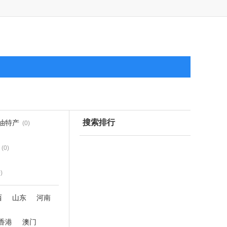
搜索排行
油特产
(0)
(0)
)
西
山东
河南
香港
澳门