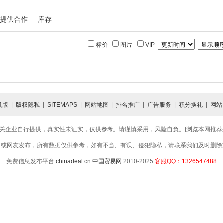
提供合作
库存
标价
图片
VIP
机版
|
版权隐私
|
SITEMAPS
|
网站地图
|
排名推广
|
广告服务
|
积分换礼
|
网站
关企业自行提供，真实性未证实，仅供参考。请谨慎采用，风险自负。[浏览本网推荐采用
网或网友发布，所有数据仅供参考，如有不当、有误、侵犯隐私，请联系我们及时删除
免费信息发布平台
chinadeal.cn
中国贸易网
2010-2025
客服QQ：1326547488