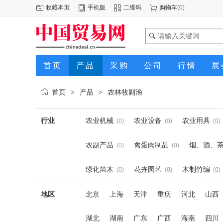
收藏本页
手机版
二维码
购物车
(
0
)
首页
产品
采购
公司
行情
展
首页
产品
农林牧副渔
>
>
行业
农业机械
农业设备
农业用具
(0)
(0)
(0)
农副产品
禽蛋肉制品
烟、酒、
(0)
(0)
绿化苗木
花卉园艺
木制竹编
(0)
(0)
(0)
地区
北京
上海
天津
重庆
河北
山西
湖北
湖南
广东
广西
海南
四川