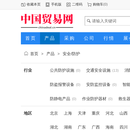
收藏本页
手机版
二维码
购物车
(
0
)
首页
产品
采购
公司
行情
展
首页
产品
安全/防护
>
>
行业
公共防护设施
交通安全设施
消
(0)
(13)
防盗报警设备
安防监控设备
智
(0)
(0)
防静电产品
作业防护器材
救生
(0)
(0)
地区
北京
上海
天津
重庆
河北
山西
湖北
湖南
广东
广西
海南
四川