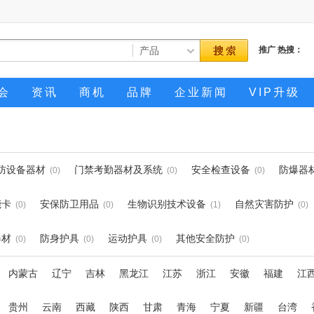
推广
热搜：
会
资讯
商机
品牌
企业新闻
VIP升级
防设备器材
门禁考勤器材及系统
安全检查设备
防爆器
(0)
(0)
(0)
能卡
安保防卫用品
生物识别技术设备
自然灾害防护
(0)
(0)
(1)
(0)
器材
防身护具
运动护具
其他安全防护
(0)
(0)
(0)
(0)
内蒙古
辽宁
吉林
黑龙江
江苏
浙江
安徽
福建
江
贵州
云南
西藏
陕西
甘肃
青海
宁夏
新疆
台湾