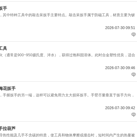
扳手
其中特种工具中的敲击呆扳手主要特点。敲击呆扳手属于防磁工具，材质主要为铍
2026-07-30 09:51
工具
通常是900~950摄氏度、淬水），获得过饱和固溶体。此时合金塑性优良，适合
2026-07-30 09:46
梅花扳手
手握扳手的另一端，这样可以避免用力太大损坏扳手。手臂尽量垂直于扳手方向，
2026-07-30 09:42
手拉葫芦
热性能及几乎不含碳的特质，使工具和物体摩擦或撞击时，短时间内产生的热量被