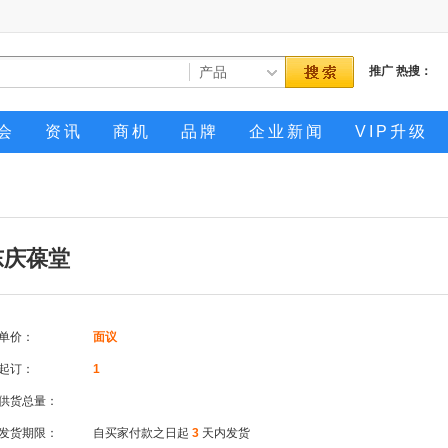
推广
热搜：
会
资讯
商机
品牌
企业新闻
VIP升级
东庆葆堂
单价：
面议
起订：
1
供货总量：
发货期限：
自买家付款之日起
3
天内发货