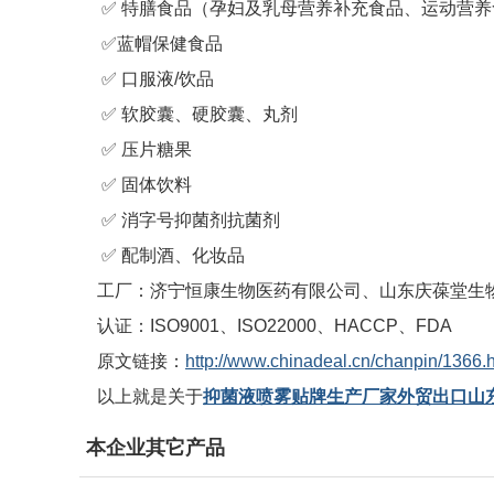
✅ 特膳食品（孕妇及乳母营养补充食品、运动营养
✅蓝帽保健食品
✅ 口服液/饮品
✅ 软胶囊、硬胶囊、丸剂
✅ 压片糖果
✅ 固体饮料
✅ 消字号抑菌剂抗菌剂
✅ 配制酒、化妆品
工厂：济宁恒康生物医药有限公司、山东庆葆堂生
认证：ISO9001、ISO22000、HACCP、FDA
原文链接：
http://www.chinadeal.cn/chanpin/1366.
以上就是关于
抑菌液喷雾贴牌生产厂家外贸出口山
本企业其它产品