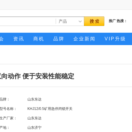
推广
热搜：
会
资讯
商机
品牌
企业新闻
VIP升级
式双向动作 便于安装性能稳定
品牌：
山东东达
型号名称：
KHJ12/0.5矿用急停闭锁开关
生产厂家：
山东东达
产地：
山东济宁