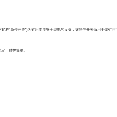
下简称
“
急停开关
”)
为矿用本质安全型电气设备，该急停开关适用于煤矿井
稳定，维护简单。