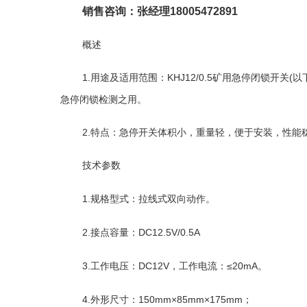
销售咨询：张经理
18005472891
概述
1.
用途及适用范围：
KHJ12/0.5
矿用急停闭锁开关
(
以
急停闭锁检测之用。
2.
特点：急停开关体积小，重量轻，便于安装，性能
技术参数
1.
规格型式：拉线式双向动作。
2
.
接点容量：
DC12.5V/0.5A
3
.
工作电压：
DC12V
，工作电流：
≤20mA
。
4
.
外形尺寸：
150mm×85mm×175mm
；