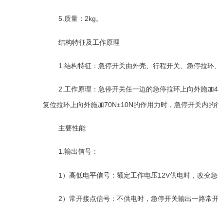
5
.
质量：
2kg
。
结构特征及工作原理
1.
结构特征：急停开关由外壳、行程开关、急停拉环
2.
工作原理：急停开关任一边的急停拉环上向外施加
复位拉环上向外施加
70N±10N
的作用力时，急停开关内的
主要性能
1
.
输出信号：
1
）高低电平信号：额定工作电压
12V
供电时，改变急
2
）常开接点信号：不供电时，急停开关输出一路常