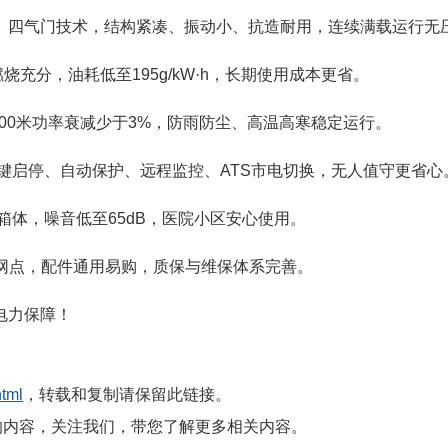
、四气门技术，结构紧凑、振动小、抗造耐用，连续满载运行无
燃烧充分，油耗低至
195g/kW
·
h
，长期使用成本更省。
00
米功率衰减少于
3%
，防雨防尘、高温高寒稳定运行。
键启停、自动保护、远程监控、
ATS
市电切换，无人值守更省心
箱体，噪音低至
65dB
，医院小区安心使用。
网点，配件通用易购，质保与维保体系完善。
电力保障！
html
，转载和复制请保留此链接。
的内容，关注我们，带您了解更多相关内容。