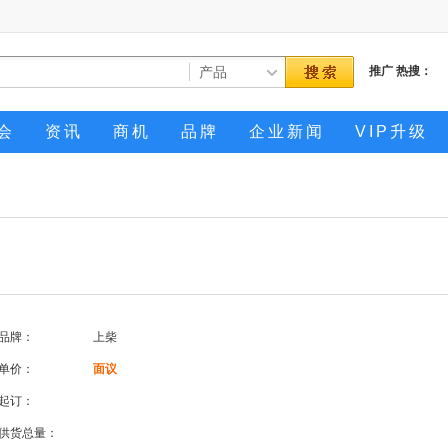
推广
热搜：
会
资讯
商机
品牌
企业新闻
VIP升级
品牌：
上柴
单价：
面议
起订：
供货总量：