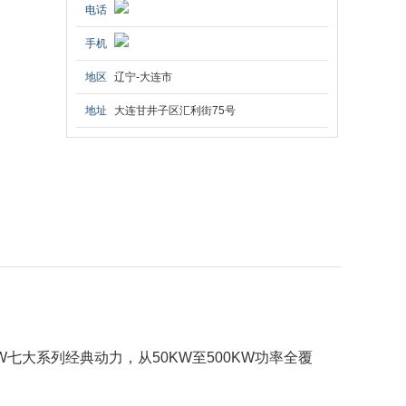
电话
手机
地区
辽宁-大连市
地址
大连甘井子区汇利街75号
W
七大系列经典动力，从
50KW
至
500KW
功率全覆