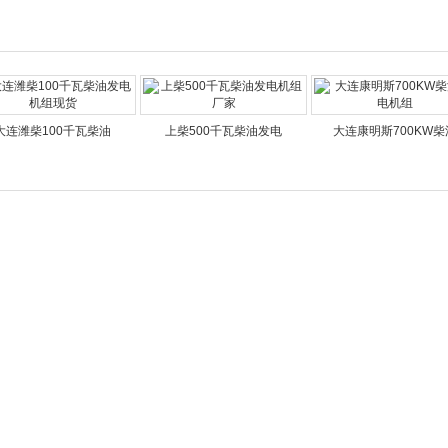
大连潍柴100千瓦柴油
上柴500千瓦柴油发电
大连康明斯700KW柴