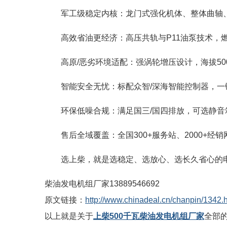
军工级稳定内核：龙门式强化机体、整体曲轴
高效省油更经济：高压共轨与
P11
油泵技术，
高原
/
恶劣环境适配：强涡轮增压设计，海拔
50
智能安全无忧：标配众智
/
深海智能控制器，一
环保低噪合规：满足国三
/
国四排放，可选静音
售后全域覆盖：全国
300+
服务站、
2000+
经销
选上柴，就是选稳定、选放心、选长久省心的
柴油发电机组厂家13889546692
原文链接：
http://www.chinadeal.cn/chanpin/1342.
以上就是关于
上柴500千瓦柴油发电机组厂家
全部