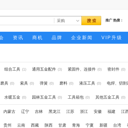
推广
热搜：
会
资讯
商机
品牌
企业新闻
VIP升级
组合工具
通用五金配件
紧固件、连接件
密封件
(1)
(3)
(0)
(0)
磨具
索具
弹簧
磨料
液压工具
电焊、切割
(0)
(0)
(0)
(0)
(0)
水暖五金
园林五金工具
工具箱包
其他五金工具
(0)
(0)
(0)
(0)
内蒙古
辽宁
吉林
黑龙江
江苏
浙江
安徽
福建
江
贵州
云南
西藏
陕西
甘肃
青海
宁夏
新疆
台湾