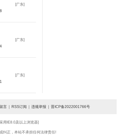
[广东]
58
[广东]
24
[广东]
21
留言
|
RSS订阅
|
违规举报
|
晋ICP备2022001766号
IE8.0及以上浏览器]
或纠正，本站不承担任何法律责任!