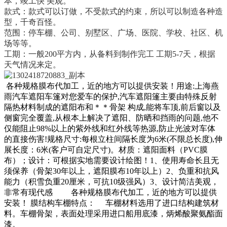
本，竣工快
美观。
款式：款式可以订做，不受款式的约束，所以可以制造各种造
型，千奇百怪。
范围：停车棚、公司、别墅区、广场、医院、学校、社区、机
场等等。
工期：一般
200
平方内，从备料到制作完工 工期
5-7
天，根据
天气情况来定。
各种规格膜布代加工，近的地方可以提供安装！用途
:
上海燕
雨汽车遮阳车篷对您爱车的保护
,
汽车遮阳篷主要由特殊反射
隔热材料制成的遮阳布和＊＊骨架
构成
,
能将车顶
,
前后窗以及
侧窗完全覆盖
,
从根本上解决了遮阳、防晒和挡雨的问题
,
他不
仅能阻止
98%
以上的紫外线和红外线等热源
,
防止光波对车体
的直接伤害
!
规格尺寸
:
每根立柱间隔长度为
6
米
(
不限总长度
),
伸
展长度：
6
米
(
客户可自定尺寸
)
。材质：遮阳面料（
PVC
膜
布）；设计：可根据实地需要设计绘图！
1
、使用寿命长且无
须保养（骨架
30
年以上，遮阳膜布
10
年以上）
2
、负重和抗风
能力（积雪负重
20
厘米，可抗
10
级强风）
3
、设计简洁美观，
非常有现代感
各种规格膜布代加工，近的地方可以提供
安装！
膜结构车棚特点：
车棚材料选用了进口结构建筑材
料。车棚骨架，表面处理采用进口船用底漆，炳烯酸聚氨酯面
漆。