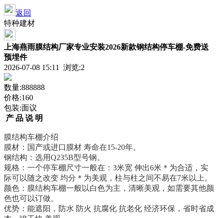
返回
特种建材
上海燕雨膜结构厂家专业安装2026新款钢结构停车棚-免费送
预埋件
2026-07-08 15:11 浏览:
2
数量:888888
价格:160
包装:面议
产 品 说 明
膜结构车棚介绍
膜材：国产或进口膜材
寿命在
15-20
年。
钢结构：选用
Q235B
型号钢。
规格：一个停车棚尺寸一般在：
3
米宽 伸出
6
米＊为合适，实
际可以随之改变 均分＊为美观，柱与柱之间不易在
7
米以上。
颜色：膜结构车棚一般以白色为主，清晰美观，如需要其他颜
色也可以订做。
优势：能遮阳，防水
防火
抗腐化
抗老化
经济环保，省时省成