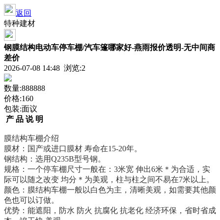
返回
特种建材
钢膜结构电动车停车棚/汽车篷哪家好-燕雨报价透明-无中间商
差价
2026-07-08 14:48 浏览:
2
数量:888888
价格:160
包装:面议
产 品 说 明
膜结构车棚介绍
膜材：国产或进口膜材
寿命在
15-20
年。
钢结构：选用
Q235B
型号钢。
规格：一个停车棚尺寸一般在：
3
米宽 伸出
6
米＊为合适，实
际可以随之改变 均分＊为美观，柱与柱之间不易在
7
米以上。
颜色：膜结构车棚一般以白色为主，清晰美观，如需要其他颜
色也可以订做。
优势：能遮阳，防水
防火
抗腐化
抗老化
经济环保，省时省成