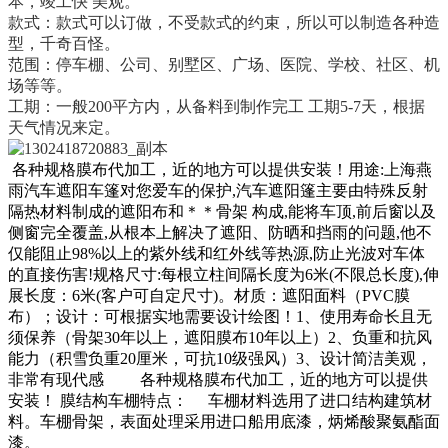
本，竣工快
美观。
款式：款式可以订做，不受款式的约束，所以可以制造各种造
型，千奇百怪。
范围：停车棚、公司、别墅区、广场、医院、学校、社区、机
场等等。
工期：一般
200
平方内，从备料到制作完工 工期
5-7
天，根据
天气情况来定。
各种规格膜布代加工，近的地方可以提供安装！用途
:
上海燕
雨汽车遮阳车篷对您爱车的保护
,
汽车遮阳篷主要由特殊反射
隔热材料制成的遮阳布和＊＊骨架
构成
,
能将车顶
,
前后窗以及
侧窗完全覆盖
,
从根本上解决了遮阳、防晒和挡雨的问题
,
他不
仅能阻止
98%
以上的紫外线和红外线等热源
,
防止光波对车体
的直接伤害
!
规格尺寸
:
每根立柱间隔长度为
6
米
(
不限总长度
),
伸
展长度：
6
米
(
客户可自定尺寸
)
。材质：遮阳面料（
PVC
膜
布）；设计：可根据实地需要设计绘图！
1
、使用寿命长且无
须保养（骨架
30
年以上，遮阳膜布
10
年以上）
2
、负重和抗风
能力（积雪负重
20
厘米，可抗
10
级强风）
3
、设计简洁美观，
非常有现代感
各种规格膜布代加工，近的地方可以提供
安装！
膜结构车棚特点：
车棚材料选用了进口结构建筑材
料。车棚骨架，表面处理采用进口船用底漆，炳烯酸聚氨酯面
漆。