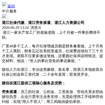
返回
中介服务
湛江社保代缴、湛江劳务派遣、湛江人力资源公司
2026-06-29 13:24 浏览:
8
湛江一家水产加工厂的老板老陈，上个月被一件事折腾得不
轻。
厂里40多个工人，每月社保增减员都是财务兼着做。上个月有
个工人离职，财务忘记在系统里减员，社保费连续扣了三个月
才发现。老陈不仅要多缴这笔钱，还要跑社保局说明情况、提
交材料。他说：“管人的事比管鱼的事还麻烦。”
骏伯人力在湛江，专治这类麻烦。发名单，按湛江本地政策办
社保公积金和工资代发，二十余年直营，双资质齐全。
骏伯在
湛江
提供三项核心服务及优势：
劳务派遣
：员工的社保、公积金、工资发放、劳动关系全部由
骏伯负责，企业只需专注业务安排，无需处理用工手续和劳动
纠纷，实现“用人不管人”，用工风险由骏伯承担。