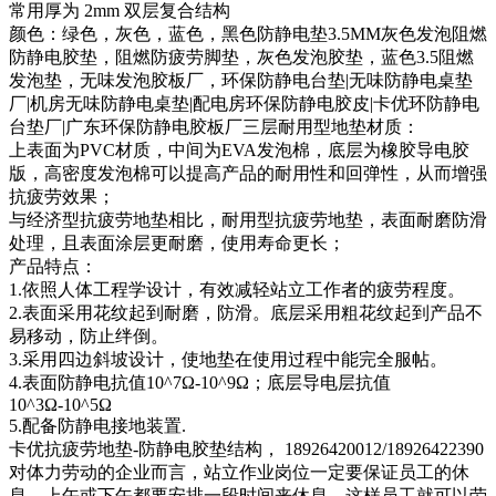
常用厚为 2mm 双层复合结构
颜色：绿色，灰色，蓝色，黑色防静电垫3.5MM灰色发泡阻燃
防静电胶垫，阻燃防疲劳脚垫，灰色发泡胶垫，蓝色3.5阻燃
发泡垫，无味发泡胶板厂，环保防静电台垫|无味防静电桌垫
厂|机房无味防静电桌垫|配电房环保防静电胶皮|卡优环防静电
台垫厂|广东环保防静电胶板厂三层耐用型地垫材质：
上表面为PVC材质，中间为EVA发泡棉，底层为橡胶导电胶
版，高密度发泡棉可以提高产品的耐用性和回弹性，从而增强
抗疲劳效果；
与经济型抗疲劳地垫相比，耐用型抗疲劳地垫，表面耐磨防滑
处理，且表面涂层更耐磨，使用寿命更长；
产品特点：
1.依照人体工程学设计，有效减轻站立工作者的疲劳程度。
2.表面采用花纹起到耐磨，防滑。底层采用粗花纹起到产品不
易移动，防止绊倒。
3.采用四边斜坡设计，使地垫在使用过程中能完全服帖。
4.表面防静电抗值10^7Ω-10^9Ω；底层导电层抗值
10^3Ω-10^5Ω
5.配备防静电接地装置.
卡优抗疲劳地垫-防静电胶垫结构， 18926420012/18926422390
对体力劳动的企业而言，站立作业岗位一定要保证员工的休
息，上午或下午都要安排一段时间来休息，这样员工就可以劳