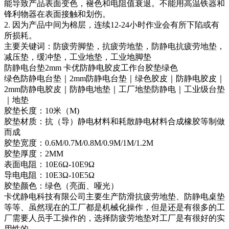
能导致产品表面变色，褪色和电阻值衰退。不能用高温铁器和
锋利物器在表面接触和划伤。
2. 因为产品中间为棉层，连续12-24小时作业会有所下陷或有
所损耗。
主要关键词：防疲劳脚垫，抗疲劳地垫，防静电抗疲劳地垫，
减压垫，缓冲垫，工业地垫，工业地脚垫
防静电台垫2mm 卡优防静电胶皮工作台胶垫绿色
绿色防静电台垫｜2mm防静电台垫｜绿色胶皮｜防静电胶皮｜
2mm防静电胶皮｜防静电地垫｜工厂地垫防静电｜工业级台垫
｜地垫
胶垫长度：10米（M)
胶垫材质：抗（导）静电材料和耗散静电材料合成橡胶等制做
而成
胶垫宽度：0.6M/0.7M/0.8M/0.9M/1M/1.2M
胶垫厚度：2MM
表面电阻：10E6Ω-10E9Ω
导电电阻：10E3Ω-10E5Ω
胶垫颜色：绿色（亮面、哑光）
卡优静电科技有限公司主要生产防滑抗疲劳地垫、防静电桌垫
等等、虽然现在的工厂都是机械化操作，但是还是有很多的工
厂需要人员手工操作的，选择防疲劳地垫对工厂是有很好的实
用性的