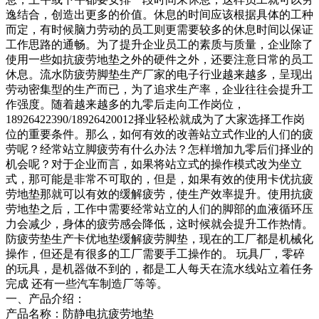
逸结合，创造出更多的价值。休息的时间应该根据具体的工种
而定，有时候脑力劳动的员工则更需要较多的休息时间以保证
工作思路的通畅。为了提升企业员工的素质与质量，企业除了
使用一些如抗疲劳地垫之外的硬件之外，还要注意日常的员工
休息。流水防疲劳脚垫生产厂家的电子行业越来越多，呈现出
劳动密集型的生产而已，为了追求生产率，企业往往会提升工
作强度。随着越来越多的九零后走向工作岗位，
18926422390/18926420012择业轻松就成为了大家选择工作岗
位的重要条件。那么，如何有效的改善站立式作业的人们的疲
劳呢？经常站立脚疲劳有什么办法？怎样增加九零后们择业的
机会呢？对于企业而言，如果将站立式的操作模式改为坐立
式，那可能是非常不可取的，但是，如果有效的使用卡优抗疲
劳地垫那就可以有效的缓解疲劳，使生产效率提升。使用抗疲
劳地垫之后，工作中需要经常站立的人们的脚部的血液循环压
力会减少，身体的疲劳感会降低，这时候就会提升工作热情。
防疲劳垫生产卡优地垫缓解疲劳脚垫，现在的工厂都是机械化
操作，但还是有很多的工厂需要手工操作的。 玩具厂，零碎
的玩具，是机器做不到的，都是工人每天在流水线站立着任务
完成 还有一些汽车制造厂等等。
一、产品介绍：
产品名称：防静电抗疲劳地垫