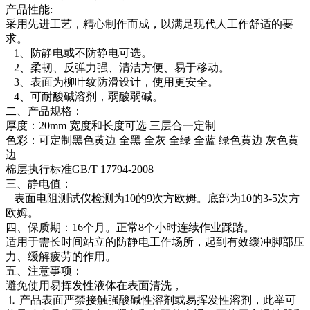
产品性能:
采用先进工艺，精心制作而成，以满足现代人工作舒适的要
求。
1、防静电或不防静电可选。
2、柔韧、反弹力强、清洁方便、易于移动。
3、表面为柳叶纹防滑设计，使用更安全。
4、可耐酸碱溶剂，弱酸弱碱。
二、产品规格：
厚度：20mm 宽度和长度可选 三层合一定制
色彩：可定制黑色黄边 全黑 全灰 全绿 全蓝 绿色黄边 灰色黄
边
棉层执行标准GB/T 17794-2008
三、静电值：
表面电阻测试仪检测为10的9次方欧姆。底部为10的3-5次方
欧姆。
四、保质期：16个月。正常8个小时连续作业踩踏。
适用于需长时间站立的防静电工作场所，起到有效缓冲脚部压
力、缓解疲劳的作用。
五、注意事项：
避免使用易挥发性液体在表面清洗，
⒈ 产品表面严禁接触强酸碱性溶剂或易挥发性溶剂，此举可