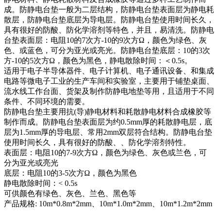
成。防静电台垫一般为二层结构，防静电台垫表面层为静电耗
散层，防静电台垫底层为导电层。防静电台垫使用时间长久，
具有很好的防酸、防化学溶剂等特色，并且，易清洗。防静电
台垫表面层：电阻10的7次方-10的9次方Ω，颜色为绿色、灰
色、或蓝色，可分为亚光或亮光。防静电台垫底层：10的3次
方-10的5次方Ω，颜色为黑色，静电散除时间：＜0.5s。
适用于电子半导体器件、电子计算机、电子通讯设备、和集成
电路等微电子工业的生产车间和实验室，主要用于铺垫桌面、
流水线工作台面、货架及制作防静电地垫等用，且适用于不同
条件、不同环境的需要。
防静电台垫主要用抗(导)静电材料和耗散静电材料合成橡胶等
制作而成。防静电台垫表面层为约0.5mm厚的耗散静电层，底
层为1.5mm厚的导电层、常用2mm双层符合结构。防静电台垫
使用时间长久，具有很好的防酸、、防化学溶剂特性。
表面层：电阻10的7-9次方Ω，颜色为绿色、灰色或兰色，可
分为亚光或亮光
底层：电阻10的3-5次方Ω，颜色为黑色
静电散除时间：< 0.5s
可供颜色有绿色、灰色、兰色、黑色等
产品规格: 10m*0.8m*2mm、10m*1.0m*2mm、10m*1.2m*2mm