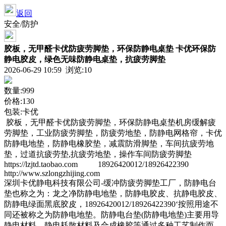
返回
安全/防护
胶板，无甲醛卡优防疲劳脚垫，环保防静电桌垫 卡优环保防
静电胶皮，绿色无味防静电桌垫，抗疲劳脚垫
2026-06-29 10:59 浏览:
10
数量:999
价格:130
包装:卡优
胶板，无甲醛卡优防疲劳脚垫，环保防静电桌垫机房缓解疲
劳脚垫，工业防疲劳脚垫，防疲劳地垫，防静电网格帘，卡优
防静电地垫，防静电橡胶垫，减震防滑脚垫，车间抗疲劳地
垫，过道抗疲劳垫,抗疲劳地垫，操作车间防疲劳脚垫
https://lzjtd.taobao.com 18926420012/18926422390
http://www.szlongzhijing.com
深圳卡优静电科技有限公司-缓冲防疲劳脚垫工厂，防静电台
垫也称之为：龙之净防静电地垫，防静电胶皮、抗静电胶皮、
防静电绿面黑底胶皮，18926420012/18926422390‘按照用途不
同还被称之为防静电地垫。防静电台垫(防静电地垫)主要用导
静电材料、静电耗散材料及合成橡胶等通过多种工艺制作而