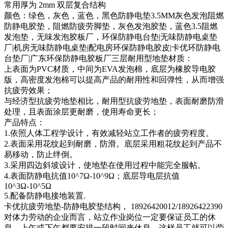
常用厚为 2mm 双层复合结构
颜色：绿色，灰色，蓝色，黑色防静电垫3.5MM灰色发泡阻燃
防静电胶垫，阻燃防疲劳脚垫，灰色发泡胶垫，蓝色3.5阻燃
发泡垫，无味发泡胶板厂，环保防静电台垫|无味防静电桌垫
厂|机房无味防静电桌垫|配电房环保防静电胶皮|卡优环防静电
台垫厂|广东环保防静电胶板厂三层耐用型地垫材质：
上表面为PVC材质，中间为EVA发泡棉，底层为橡胶导电胶
版，高密度发泡棉可以提高产品的耐用性和回弹性，从而增强
抗疲劳效果；
与经济型抗疲劳地垫相比，耐用型抗疲劳地垫，表面耐磨防滑
处理，且表面涂层更耐磨，使用寿命更长；
产品特点：
1.依照人体工程学设计，有效减轻站立工作者的疲劳程度。
2.表面采用花纹起到耐磨，防滑。底层采用粗花纹起到产品不
易移动，防止绊倒。
3.采用四边斜坡设计，使地垫在使用过程中能完全服帖。
4.表面防静电抗值10^7Ω-10^9Ω；底层导电层抗值
10^3Ω-10^5Ω
5.配备防静电接地装置.
卡优抗疲劳地垫-防静电胶垫结构， 18926420012/18926422390
对体力劳动的企业而言，站立作业岗位一定要保证员工的休
息，上午或下午都要安排一段时间来休息，这样员工就可以劳