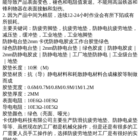
能导致产品表面变色，褪色和电阻值衰退。不能用高温铁器和
锋利物器在表面接触和划伤。
2. 因为产品中间为棉层，连续12-24小时作业会有所下陷或有
所损耗。
主要关键词：防疲劳脚垫，抗疲劳地垫，防静电抗疲劳地垫，
减压垫，缓冲垫，工业地垫，工业地脚垫
防静电台垫2mm 卡优防静电胶皮工作台胶垫绿色
绿色防静电台垫｜2mm防静电台垫｜绿色胶皮｜防静电胶皮｜
2mm防静电胶皮｜防静电地垫｜工厂地垫防静电｜工业级台垫
｜地垫
胶垫长度：10米（M)
胶垫材质：抗（导）静电材料和耗散静电材料合成橡胶等制做
而成
胶垫宽度：0.6M/0.7M/0.8M/0.9M/1M/1.2M
胶垫厚度：2MM
表面电阻：10E6Ω-10E9Ω
导电电阻：10E3Ω-10E5Ω
胶垫颜色：绿色（亮面、哑光）
卡优静电科技有限公司主要生产防滑抗疲劳地垫、防静电桌垫
等等、虽然现在的工厂都是机械化操作，但是还是有很多的工
厂需要人员手工操作的，选择防疲劳地垫对工厂是有很好的实
用性的