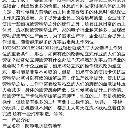
逸结合，创造出更多的价值。休息的时间应该根据具体的工种
而定，有时候脑力劳动的员工则更需要较多的休息时间以保证
工作思路的通畅。为了提升企业员工的素质与质量，企业除了
使用一些如抗疲劳地垫之外的硬件之外，还要注意日常的员工
休息。流水防疲劳脚垫生产厂家的电子行业越来越多，呈现出
劳动密集型的生产而已，为了追求生产率，企业往往会提升工
作强度。随着越来越多的九零后走向工作岗位，
18926422390/18926420012择业轻松就成为了大家选择工作岗
位的重要条件。那么，如何有效的改善站立式作业的人们的疲
劳呢？经常站立脚疲劳有什么办法？怎样增加九零后们择业的
机会呢？对于企业而言，如果将站立式的操作模式改为坐立
式，那可能是非常不可取的，但是，如果有效的使用卡优抗疲
劳地垫那就可以有效的缓解疲劳，使生产效率提升。使用抗疲
劳地垫之后，工作中需要经常站立的人们的脚部的血液循环压
力会减少，身体的疲劳感会降低，这时候就会提升工作热情。
防疲劳垫生产卡优地垫缓解疲劳脚垫，现在的工厂都是机械化
操作，但还是有很多的工厂需要手工操作的。 玩具厂，零碎
的玩具，是机器做不到的，都是工人每天在流水线站立着任务
完成 还有一些汽车制造厂等等。
一、产品介绍：
产品名称：防静电抗疲劳地垫