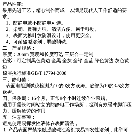
产品性能:
采用先进工艺，精心制作而成，以满足现代人工作舒适的要
求。
1、防静电或不防静电可选。
2、柔韧、反弹力强、清洁方便、易于移动。
3、表面为柳叶纹防滑设计，使用更安全。
4、可耐酸碱溶剂，弱酸弱碱。
二、产品规格：
厚度：20mm 宽度和长度可选 三层合一定制
色彩：可定制黑色黄边 全黑 全灰 全绿 全蓝 绿色黄边 灰色黄
边
棉层执行标准GB/T 17794-2008
三、静电值：
表面电阻测试仪检测为10的9次方欧姆。底部为10的3-5次方
欧姆。
四、保质期：16个月。正常8个小时连续作业踩踏。
适用于需长时间站立的防静电工作场所，起到有效缓冲脚部压
力、缓解疲劳的作用。
五、注意事项：
避免使用易挥发性液体在表面清洗，
⒈ 产品表面严禁接触强酸碱性溶剂或易挥发性溶剂，此举可