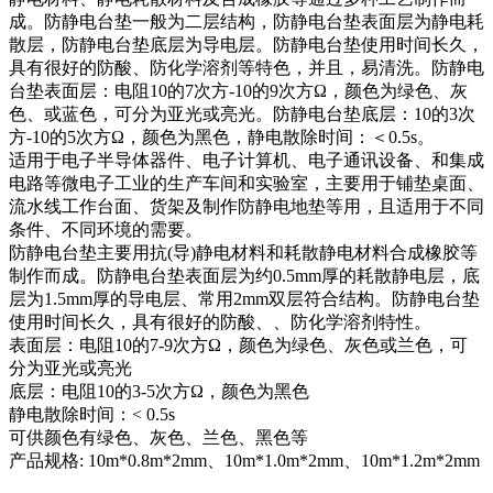
成。防静电台垫一般为二层结构，防静电台垫表面层为静电耗
散层，防静电台垫底层为导电层。防静电台垫使用时间长久，
具有很好的防酸、防化学溶剂等特色，并且，易清洗。防静电
台垫表面层：电阻10的7次方-10的9次方Ω，颜色为绿色、灰
色、或蓝色，可分为亚光或亮光。防静电台垫底层：10的3次
方-10的5次方Ω，颜色为黑色，静电散除时间：＜0.5s。
适用于电子半导体器件、电子计算机、电子通讯设备、和集成
电路等微电子工业的生产车间和实验室，主要用于铺垫桌面、
流水线工作台面、货架及制作防静电地垫等用，且适用于不同
条件、不同环境的需要。
防静电台垫主要用抗(导)静电材料和耗散静电材料合成橡胶等
制作而成。防静电台垫表面层为约0.5mm厚的耗散静电层，底
层为1.5mm厚的导电层、常用2mm双层符合结构。防静电台垫
使用时间长久，具有很好的防酸、、防化学溶剂特性。
表面层：电阻10的7-9次方Ω，颜色为绿色、灰色或兰色，可
分为亚光或亮光
底层：电阻10的3-5次方Ω，颜色为黑色
静电散除时间：< 0.5s
可供颜色有绿色、灰色、兰色、黑色等
产品规格: 10m*0.8m*2mm、10m*1.0m*2mm、10m*1.2m*2mm