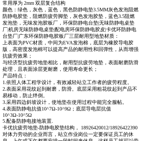
常用厚为 2mm 双层复合结构
颜色：绿色，灰色，蓝色，黑色防静电垫3.5MM灰色发泡阻燃
防静电胶垫，阻燃防疲劳脚垫，灰色发泡胶垫，蓝色3.5阻燃
发泡垫，无味发泡胶板厂，环保防静电台垫|无味防静电桌垫
厂|机房无味防静电桌垫|配电房环保防静电胶皮|卡优环防静电
台垫厂|广东环保防静电胶板厂三层耐用型地垫材质：
上表面为PVC材质，中间为EVA发泡棉，底层为橡胶导电胶
版，高密度发泡棉可以提高产品的耐用性和回弹性，从而增强
抗疲劳效果；
与经济型抗疲劳地垫相比，耐用型抗疲劳地垫，表面耐磨防滑
处理，且表面涂层更耐磨，使用寿命更长；
产品特点：
1.依照人体工程学设计，有效减轻站立工作者的疲劳程度。
2.表面采用花纹起到耐磨，防滑。底层采用粗花纹起到产品不
易移动，防止绊倒。
3.采用四边斜坡设计，使地垫在使用过程中能完全服帖。
4.表面防静电抗值10^7Ω-10^9Ω；底层导电层抗值
10^3Ω-10^5Ω
5.配备防静电接地装置.
卡优抗疲劳地垫-防静电胶垫结构， 18926420012/18926422390
对体力劳动的企业而言，站立作业岗位一定要保证员工的休
息，上午或下午都要安排一段时间来休息，这样员工就可以劳