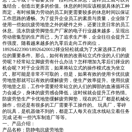
逸结合，创造出更多的价值。休息的时间应该根据具体的工种
而定，有时候脑力劳动的员工则更需要较多的休息时间以保证
工作思路的通畅。为了提升企业员工的素质与质量，企业除了
使用一些如抗疲劳地垫之外的硬件之外，还要注意日常的员工
休息。流水防疲劳脚垫生产厂家的电子行业越来越多，呈现出
劳动密集型的生产而已，为了追求生产率，企业往往会提升工
作强度。随着越来越多的九零后走向工作岗位，
18926422390/18926420012择业轻松就成为了大家选择工作岗
位的重要条件。那么，如何有效的改善站立式作业的人们的疲
劳呢？经常站立脚疲劳有什么办法？怎样增加九零后们择业的
机会呢？对于企业而言，如果将站立式的操作模式改为坐立
式，那可能是非常不可取的，但是，如果有效的使用卡优抗疲
劳地垫那就可以有效的缓解疲劳，使生产效率提升。使用抗疲
劳地垫之后，工作中需要经常站立的人们的脚部的血液循环压
力会减少，身体的疲劳感会降低，这时候就会提升工作热情。
防疲劳垫生产卡优地垫缓解疲劳脚垫，现在的工厂都是机械化
操作，但还是有很多的工厂需要手工操作的。 玩具厂，零碎
的玩具，是机器做不到的，都是工人每天在流水线站立着任务
完成 还有一些汽车制造厂等等。
一、产品介绍：
产品名称：防静电抗疲劳地垫