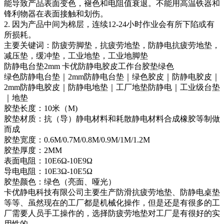
能导致产品表面变色，褪色和电阻值衰退。不能用高温铁器和
锋利物器在表面接触和划伤。
2. 因为产品中间为棉层，连续12-24小时作业会有所下陷或有
所损耗。
主要关键词：防疲劳脚垫，抗疲劳地垫，防静电抗疲劳地垫，
减压垫，缓冲垫，工业地垫，工业地脚垫
防静电台垫2mm 卡优防静电胶皮工作台胶垫绿色
绿色防静电台垫｜2mm防静电台垫｜绿色胶皮｜防静电胶皮｜
2mm防静电胶皮｜防静电地垫｜工厂地垫防静电｜工业级台垫
｜地垫
胶垫长度：10米（M)
胶垫材质：抗（导）静电材料和耗散静电材料合成橡胶等制做
而成
胶垫宽度：0.6M/0.7M/0.8M/0.9M/1M/1.2M
胶垫厚度：2MM
表面电阻：10E6Ω-10E9Ω
导电电阻：10E3Ω-10E5Ω
胶垫颜色：绿色（亮面、哑光）
卡优静电科技有限公司主要生产防滑抗疲劳地垫、防静电桌垫
等等、虽然现在的工厂都是机械化操作，但是还是有很多的工
厂需要人员手工操作的，选择防疲劳地垫对工厂是有很好的实
用性的