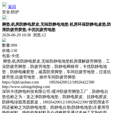
返回
安全/防护
脚垫,机房防静电胶皮,无味防静电地垫 机房环保防静电桌垫,防
滑防疲劳胶垫,卡优抗疲劳地垫
2026-06-29 10:38 浏览:
12
数量:999
价格:130
包装:卡优
脚垫,机房防静电胶皮,无味防静电地垫机房缓解疲劳脚垫，工
业防疲劳脚垫，防疲劳地垫，防静电网格帘，卡优防静电地
垫，防静电橡胶垫，减震防滑脚垫，车间抗疲劳地垫，过道抗
疲劳垫,抗疲劳地垫，操作车间防疲劳脚垫
https://lzjtd.taobao.com 18926420012/18926422390
http://www.szlongzhijing.com
深圳卡优静电科技有限公司-缓冲防疲劳脚垫工厂，防静电台
垫也称之为：龙之净防静电地垫，防静电胶皮、抗静电胶皮、
防静电绿面黑底胶皮，18926420012/18926422390‘按照用途不
同还被称之为防静电地垫。防静电台垫(防静电地垫)主要用导
静电材料、静电耗散材料及合成橡胶等通过多种工艺制作而