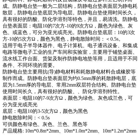
成。防静电台垫一般为二层结构，防静电台垫表面层为静电耗
散层，防静电台垫底层为导电层。防静电台垫使用时间长久，
具有很好的防酸、防化学溶剂等特色，并且，易清洗。防静电
台垫表面层：电阻10的7次方-10的9次方Ω，颜色为绿色、灰
色、或蓝色，可分为亚光或亮光。防静电台垫底层：10的3次
方-10的5次方Ω，颜色为黑色，静电散除时间：＜0.5s。
适用于电子半导体器件、电子计算机、电子通讯设备、和集成
电路等微电子工业的生产车间和实验室，主要用于铺垫桌面、
流水线工作台面、货架及制作防静电地垫等用，且适用于不同
条件、不同环境的需要。
防静电台垫主要用抗(导)静电材料和耗散静电材料合成橡胶等
制作而成。防静电台垫表面层为约0.5mm厚的耗散静电层，底
层为1.5mm厚的导电层、常用2mm双层符合结构。防静电台垫
使用时间长久，具有很好的防酸、、防化学溶剂特性。
表面层：电阻10的7-9次方Ω，颜色为绿色、灰色或兰色，可
分为亚光或亮光
底层：电阻10的3-5次方Ω，颜色为黑色
静电散除时间：< 0.5s
可供颜色有绿色、灰色、兰色、黑色等
产品规格: 10m*0.8m*2mm、10m*1.0m*2mm、10m*1.2m*2mm