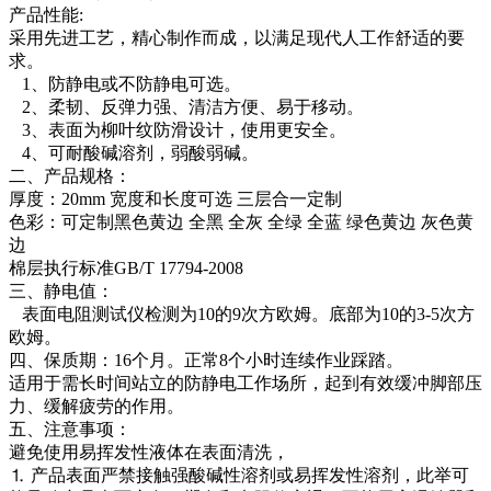
产品性能:
采用先进工艺，精心制作而成，以满足现代人工作舒适的要
求。
1、防静电或不防静电可选。
2、柔韧、反弹力强、清洁方便、易于移动。
3、表面为柳叶纹防滑设计，使用更安全。
4、可耐酸碱溶剂，弱酸弱碱。
二、产品规格：
厚度：20mm 宽度和长度可选 三层合一定制
色彩：可定制黑色黄边 全黑 全灰 全绿 全蓝 绿色黄边 灰色黄
边
棉层执行标准GB/T 17794-2008
三、静电值：
表面电阻测试仪检测为10的9次方欧姆。底部为10的3-5次方
欧姆。
四、保质期：16个月。正常8个小时连续作业踩踏。
适用于需长时间站立的防静电工作场所，起到有效缓冲脚部压
力、缓解疲劳的作用。
五、注意事项：
避免使用易挥发性液体在表面清洗，
⒈ 产品表面严禁接触强酸碱性溶剂或易挥发性溶剂，此举可