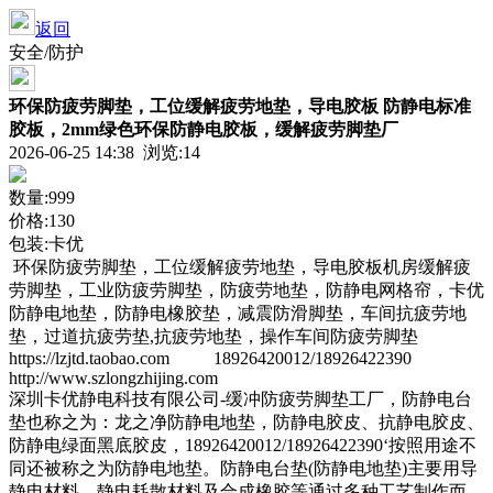
返回
安全/防护
环保防疲劳脚垫，工位缓解疲劳地垫，导电胶板 防静电标准
胶板，2mm绿色环保防静电胶板，缓解疲劳脚垫厂
2026-06-25 14:38 浏览:
14
数量:999
价格:130
包装:卡优
环保防疲劳脚垫，工位缓解疲劳地垫，导电胶板机房缓解疲
劳脚垫，工业防疲劳脚垫，防疲劳地垫，防静电网格帘，卡优
防静电地垫，防静电橡胶垫，减震防滑脚垫，车间抗疲劳地
垫，过道抗疲劳垫,抗疲劳地垫，操作车间防疲劳脚垫
https://lzjtd.taobao.com 18926420012/18926422390
http://www.szlongzhijing.com
深圳卡优静电科技有限公司-缓冲防疲劳脚垫工厂，防静电台
垫也称之为：龙之净防静电地垫，防静电胶皮、抗静电胶皮、
防静电绿面黑底胶皮，18926420012/18926422390‘按照用途不
同还被称之为防静电地垫。防静电台垫(防静电地垫)主要用导
静电材料、静电耗散材料及合成橡胶等通过多种工艺制作而