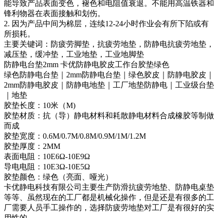
能导致产品表面变色，褪色和电阻值衰退。不能用高温铁器和
锋利物器在表面接触和划伤。
2. 因为产品中间为棉层，连续12-24小时作业会有所下陷或有
所损耗。
主要关键词：防疲劳脚垫，抗疲劳地垫，防静电抗疲劳地垫，
减压垫，缓冲垫，工业地垫，工业地脚垫
防静电台垫2mm 卡优防静电胶皮工作台胶垫绿色
绿色防静电台垫｜2mm防静电台垫｜绿色胶皮｜防静电胶皮｜
2mm防静电胶皮｜防静电地垫｜工厂地垫防静电｜工业级台垫
｜地垫
胶垫长度：10米（M)
胶垫材质：抗（导）静电材料和耗散静电材料合成橡胶等制做
而成
胶垫宽度：0.6M/0.7M/0.8M/0.9M/1M/1.2M
胶垫厚度：2MM
表面电阻：10E6Ω-10E9Ω
导电电阻：10E3Ω-10E5Ω
胶垫颜色：绿色（亮面、哑光）
卡优静电科技有限公司主要生产防滑抗疲劳地垫、防静电桌垫
等等、虽然现在的工厂都是机械化操作，但是还是有很多的工
厂需要人员手工操作的，选择防疲劳地垫对工厂是有很好的实
用性的