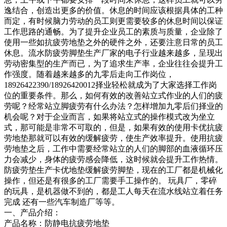
逸结合，创造出更多的价值。休息的时间应该根据具体的工种
而定，有时候脑力劳动的员工则更需要较多的休息时间以保证
工作思路的通畅。为了提升企业员工的素质与质量，企业除了
使用一些如抗疲劳地垫之外的硬件之外，还要注意日常的员工
休息。流水防疲劳脚垫生产厂家的电子行业越来越多，呈现出
劳动密集型的生产而已，为了追求生产率，企业往往会提升工
作强度。随着越来越多的九零后走向工作岗位，
18926422390/18926420012择业轻松就成为了大家选择工作岗
位的重要条件。那么，如何有效的改善站立式作业的人们的疲
劳呢？经常站立脚疲劳有什么办法？怎样增加九零后们择业的
机会呢？对于企业而言，如果将站立式的操作模式改为坐立
式，那可能是非常不可取的，但是，如果有效的使用卡优抗疲
劳地垫那就可以有效的缓解疲劳，使生产效率提升。使用抗疲
劳地垫之后，工作中需要经常站立的人们的脚部的血液循环压
力会减少，身体的疲劳感会降低，这时候就会提升工作热情。
防疲劳垫生产卡优地垫缓解疲劳脚垫，现在的工厂都是机械化
操作，但还是有很多的工厂需要手工操作的。 玩具厂，零碎
的玩具，是机器做不到的，都是工人每天在流水线站立着任务
完成 还有一些汽车制造厂等等。
一、产品介绍：
产品名称：防静电抗疲劳地垫