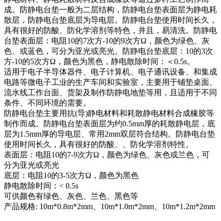
成。防静电台垫一般为二层结构，防静电台垫表面层为静电耗
散层，防静电台垫底层为导电层。防静电台垫使用时间长久，
具有很好的防酸、防化学溶剂等特色，并且，易清洗。防静电
台垫表面层：电阻10的7次方-10的9次方Ω，颜色为绿色、灰
色、或蓝色，可分为亚光或亮光。防静电台垫底层：10的3次
方-10的5次方Ω，颜色为黑色，静电散除时间：＜0.5s。
适用于电子半导体器件、电子计算机、电子通讯设备、和集成
电路等微电子工业的生产车间和实验室，主要用于铺垫桌面、
流水线工作台面、货架及制作防静电地垫等用，且适用于不同
条件、不同环境的需要。
防静电台垫主要用抗(导)静电材料和耗散静电材料合成橡胶等
制作而成。防静电台垫表面层为约0.5mm厚的耗散静电层，底
层为1.5mm厚的导电层、常用2mm双层符合结构。防静电台垫
使用时间长久，具有很好的防酸、、防化学溶剂特性。
表面层：电阻10的7-9次方Ω，颜色为绿色、灰色或兰色，可
分为亚光或亮光
底层：电阻10的3-5次方Ω，颜色为黑色
静电散除时间：< 0.5s
可供颜色有绿色、灰色、兰色、黑色等
产品规格: 10m*0.8m*2mm、10m*1.0m*2mm、10m*1.2m*2mm