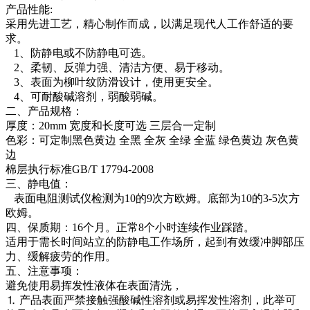
产品性能:
采用先进工艺，精心制作而成，以满足现代人工作舒适的要
求。
1、防静电或不防静电可选。
2、柔韧、反弹力强、清洁方便、易于移动。
3、表面为柳叶纹防滑设计，使用更安全。
4、可耐酸碱溶剂，弱酸弱碱。
二、产品规格：
厚度：20mm 宽度和长度可选 三层合一定制
色彩：可定制黑色黄边 全黑 全灰 全绿 全蓝 绿色黄边 灰色黄
边
棉层执行标准GB/T 17794-2008
三、静电值：
表面电阻测试仪检测为10的9次方欧姆。底部为10的3-5次方
欧姆。
四、保质期：16个月。正常8个小时连续作业踩踏。
适用于需长时间站立的防静电工作场所，起到有效缓冲脚部压
力、缓解疲劳的作用。
五、注意事项：
避免使用易挥发性液体在表面清洗，
⒈ 产品表面严禁接触强酸碱性溶剂或易挥发性溶剂，此举可