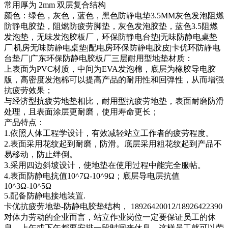
常用厚为 2mm 双层复合结构
颜色：绿色，灰色，蓝色，黑色防静电垫3.5MM灰色发泡阻燃
防静电胶垫，阻燃防疲劳脚垫，灰色发泡胶垫，蓝色3.5阻燃
发泡垫，无味发泡胶板厂，环保防静电台垫|无味防静电桌垫
厂|机房无味防静电桌垫|配电房环保防静电胶皮|卡优环防静电
台垫厂|广东环保防静电胶板厂三层耐用型地垫材质：
上表面为PVC材质，中间为EVA发泡棉，底层为橡胶导电胶
版，高密度发泡棉可以提高产品的耐用性和回弹性，从而增强
抗疲劳效果；
与经济型抗疲劳地垫相比，耐用型抗疲劳地垫，表面耐磨防滑
处理，且表面涂层更耐磨，使用寿命更长；
产品特点：
1.依照人体工程学设计，有效减轻站立工作者的疲劳程度。
2.表面采用花纹起到耐磨，防滑。底层采用粗花纹起到产品不
易移动，防止绊倒。
3.采用四边斜坡设计，使地垫在使用过程中能完全服帖。
4.表面防静电抗值10^7Ω-10^9Ω；底层导电层抗值
10^3Ω-10^5Ω
5.配备防静电接地装置.
卡优抗疲劳地垫-防静电胶垫结构， 18926420012/18926422390
对体力劳动的企业而言，站立作业岗位一定要保证员工的休
息，上午或下午都要安排一段时间来休息，这样员工就可以劳