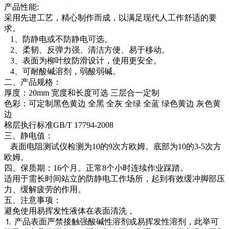
产品性能:
采用先进工艺，精心制作而成，以满足现代人工作舒适的要
求。
1、防静电或不防静电可选。
2、柔韧、反弹力强、清洁方便、易于移动。
3、表面为柳叶纹防滑设计，使用更安全。
4、可耐酸碱溶剂，弱酸弱碱。
二、产品规格：
厚度：20mm 宽度和长度可选 三层合一定制
色彩：可定制黑色黄边 全黑 全灰 全绿 全蓝 绿色黄边 灰色黄
边
棉层执行标准GB/T 17794-2008
三、静电值：
表面电阻测试仪检测为10的9次方欧姆。底部为10的3-5次方
欧姆。
四、保质期：16个月。正常8个小时连续作业踩踏。
适用于需长时间站立的防静电工作场所，起到有效缓冲脚部压
力、缓解疲劳的作用。
五、注意事项：
避免使用易挥发性液体在表面清洗，
⒈ 产品表面严禁接触强酸碱性溶剂或易挥发性溶剂，此举可