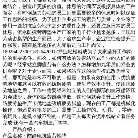
逸结合，创造出更多的价值。休息的时间应该根据具体的工种
而定，有时候脑力劳动的员工则更需要较多的休息时间以保证
工作思路的通畅。为了提升企业员工的素质与质量，企业除了
使用一些如抗疲劳地垫之外的硬件之外，还要注意日常的员工
休息。流水防疲劳脚垫生产厂家的电子行业越来越多，呈现出
劳动密集型的生产而已，为了追求生产率，企业往往会提升工
作强度。随着越来越多的九零后走向工作岗位，
18926422390/18926420012择业轻松就成为了大家选择工作岗
位的重要条件。那么，如何有效的改善站立式作业的人们的疲
劳呢？经常站立脚疲劳有什么办法？怎样增加九零后们择业的
机会呢？对于企业而言，如果将站立式的操作模式改为坐立
式，那可能是非常不可取的，但是，如果有效的使用卡优抗疲
劳地垫那就可以有效的缓解疲劳，使生产效率提升。使用抗疲
劳地垫之后，工作中需要经常站立的人们的脚部的血液循环压
力会减少，身体的疲劳感会降低，这时候就会提升工作热情。
防疲劳垫生产卡优地垫缓解疲劳脚垫，现在的工厂都是机械化
操作，但还是有很多的工厂需要手工操作的。 玩具厂，零碎
的玩具，是机器做不到的，都是工人每天在流水线站立着任务
完成 还有一些汽车制造厂等等。
一、产品介绍：
产品名称：防静电抗疲劳地垫