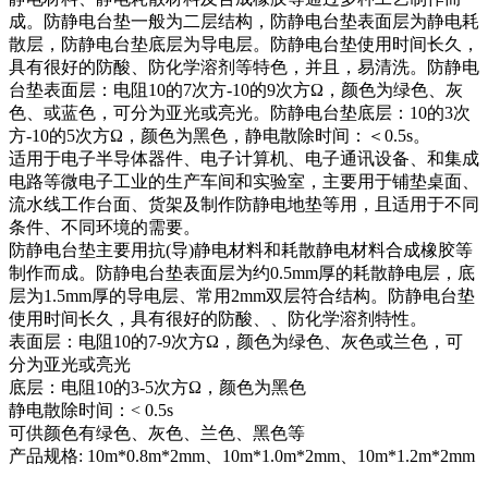
成。防静电台垫一般为二层结构，防静电台垫表面层为静电耗
散层，防静电台垫底层为导电层。防静电台垫使用时间长久，
具有很好的防酸、防化学溶剂等特色，并且，易清洗。防静电
台垫表面层：电阻10的7次方-10的9次方Ω，颜色为绿色、灰
色、或蓝色，可分为亚光或亮光。防静电台垫底层：10的3次
方-10的5次方Ω，颜色为黑色，静电散除时间：＜0.5s。
适用于电子半导体器件、电子计算机、电子通讯设备、和集成
电路等微电子工业的生产车间和实验室，主要用于铺垫桌面、
流水线工作台面、货架及制作防静电地垫等用，且适用于不同
条件、不同环境的需要。
防静电台垫主要用抗(导)静电材料和耗散静电材料合成橡胶等
制作而成。防静电台垫表面层为约0.5mm厚的耗散静电层，底
层为1.5mm厚的导电层、常用2mm双层符合结构。防静电台垫
使用时间长久，具有很好的防酸、、防化学溶剂特性。
表面层：电阻10的7-9次方Ω，颜色为绿色、灰色或兰色，可
分为亚光或亮光
底层：电阻10的3-5次方Ω，颜色为黑色
静电散除时间：< 0.5s
可供颜色有绿色、灰色、兰色、黑色等
产品规格: 10m*0.8m*2mm、10m*1.0m*2mm、10m*1.2m*2mm