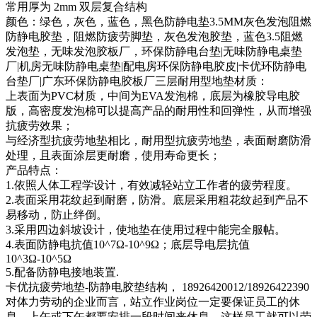
常用厚为 2mm 双层复合结构
颜色：绿色，灰色，蓝色，黑色防静电垫3.5MM灰色发泡阻燃
防静电胶垫，阻燃防疲劳脚垫，灰色发泡胶垫，蓝色3.5阻燃
发泡垫，无味发泡胶板厂，环保防静电台垫|无味防静电桌垫
厂|机房无味防静电桌垫|配电房环保防静电胶皮|卡优环防静电
台垫厂|广东环保防静电胶板厂三层耐用型地垫材质：
上表面为PVC材质，中间为EVA发泡棉，底层为橡胶导电胶
版，高密度发泡棉可以提高产品的耐用性和回弹性，从而增强
抗疲劳效果；
与经济型抗疲劳地垫相比，耐用型抗疲劳地垫，表面耐磨防滑
处理，且表面涂层更耐磨，使用寿命更长；
产品特点：
1.依照人体工程学设计，有效减轻站立工作者的疲劳程度。
2.表面采用花纹起到耐磨，防滑。底层采用粗花纹起到产品不
易移动，防止绊倒。
3.采用四边斜坡设计，使地垫在使用过程中能完全服帖。
4.表面防静电抗值10^7Ω-10^9Ω；底层导电层抗值
10^3Ω-10^5Ω
5.配备防静电接地装置.
卡优抗疲劳地垫-防静电胶垫结构， 18926420012/18926422390
对体力劳动的企业而言，站立作业岗位一定要保证员工的休
息，上午或下午都要安排一段时间来休息，这样员工就可以劳