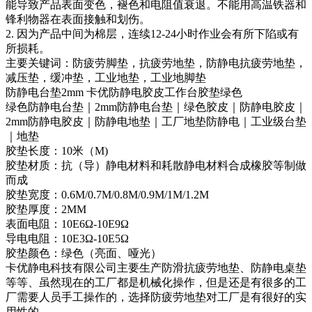
能导致产品表面变色，褪色和电阻值衰退。不能用高温铁器和
锋利物器在表面接触和划伤。
2. 因为产品中间为棉层，连续12-24小时作业会有所下陷或有
所损耗。
主要关键词：防疲劳脚垫，抗疲劳地垫，防静电抗疲劳地垫，
减压垫，缓冲垫，工业地垫，工业地脚垫
防静电台垫2mm 卡优防静电胶皮工作台胶垫绿色
绿色防静电台垫｜2mm防静电台垫｜绿色胶皮｜防静电胶皮｜
2mm防静电胶皮｜防静电地垫｜工厂地垫防静电｜工业级台垫
｜地垫
胶垫长度：10米（M)
胶垫材质：抗（导）静电材料和耗散静电材料合成橡胶等制做
而成
胶垫宽度：0.6M/0.7M/0.8M/0.9M/1M/1.2M
胶垫厚度：2MM
表面电阻：10E6Ω-10E9Ω
导电电阻：10E3Ω-10E5Ω
胶垫颜色：绿色（亮面、哑光）
卡优静电科技有限公司主要生产防滑抗疲劳地垫、防静电桌垫
等等、虽然现在的工厂都是机械化操作，但是还是有很多的工
厂需要人员手工操作的，选择防疲劳地垫对工厂是有很好的实
用性的