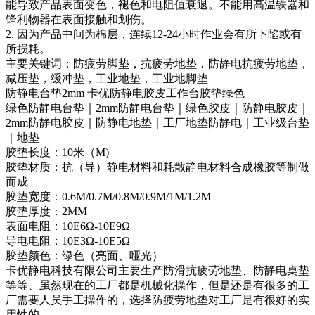
能导致产品表面变色，褪色和电阻值衰退。不能用高温铁器和
锋利物器在表面接触和划伤。
2. 因为产品中间为棉层，连续12-24小时作业会有所下陷或有
所损耗。
主要关键词：防疲劳脚垫，抗疲劳地垫，防静电抗疲劳地垫，
减压垫，缓冲垫，工业地垫，工业地脚垫
防静电台垫2mm 卡优防静电胶皮工作台胶垫绿色
绿色防静电台垫｜2mm防静电台垫｜绿色胶皮｜防静电胶皮｜
2mm防静电胶皮｜防静电地垫｜工厂地垫防静电｜工业级台垫
｜地垫
胶垫长度：10米（M)
胶垫材质：抗（导）静电材料和耗散静电材料合成橡胶等制做
而成
胶垫宽度：0.6M/0.7M/0.8M/0.9M/1M/1.2M
胶垫厚度：2MM
表面电阻：10E6Ω-10E9Ω
导电电阻：10E3Ω-10E5Ω
胶垫颜色：绿色（亮面、哑光）
卡优静电科技有限公司主要生产防滑抗疲劳地垫、防静电桌垫
等等、虽然现在的工厂都是机械化操作，但是还是有很多的工
厂需要人员手工操作的，选择防疲劳地垫对工厂是有很好的实
用性的