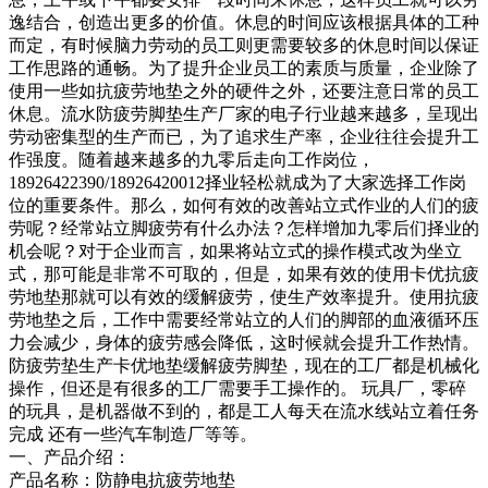
逸结合，创造出更多的价值。休息的时间应该根据具体的工种
而定，有时候脑力劳动的员工则更需要较多的休息时间以保证
工作思路的通畅。为了提升企业员工的素质与质量，企业除了
使用一些如抗疲劳地垫之外的硬件之外，还要注意日常的员工
休息。流水防疲劳脚垫生产厂家的电子行业越来越多，呈现出
劳动密集型的生产而已，为了追求生产率，企业往往会提升工
作强度。随着越来越多的九零后走向工作岗位，
18926422390/18926420012择业轻松就成为了大家选择工作岗
位的重要条件。那么，如何有效的改善站立式作业的人们的疲
劳呢？经常站立脚疲劳有什么办法？怎样增加九零后们择业的
机会呢？对于企业而言，如果将站立式的操作模式改为坐立
式，那可能是非常不可取的，但是，如果有效的使用卡优抗疲
劳地垫那就可以有效的缓解疲劳，使生产效率提升。使用抗疲
劳地垫之后，工作中需要经常站立的人们的脚部的血液循环压
力会减少，身体的疲劳感会降低，这时候就会提升工作热情。
防疲劳垫生产卡优地垫缓解疲劳脚垫，现在的工厂都是机械化
操作，但还是有很多的工厂需要手工操作的。 玩具厂，零碎
的玩具，是机器做不到的，都是工人每天在流水线站立着任务
完成 还有一些汽车制造厂等等。
一、产品介绍：
产品名称：防静电抗疲劳地垫