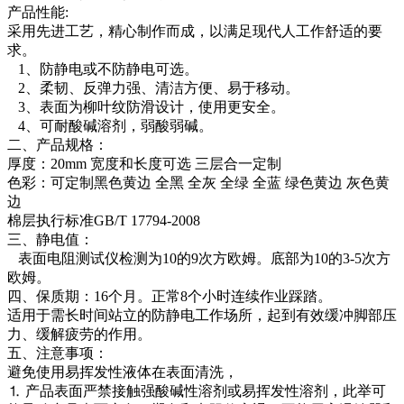
产品性能:
采用先进工艺，精心制作而成，以满足现代人工作舒适的要
求。
1、防静电或不防静电可选。
2、柔韧、反弹力强、清洁方便、易于移动。
3、表面为柳叶纹防滑设计，使用更安全。
4、可耐酸碱溶剂，弱酸弱碱。
二、产品规格：
厚度：20mm 宽度和长度可选 三层合一定制
色彩：可定制黑色黄边 全黑 全灰 全绿 全蓝 绿色黄边 灰色黄
边
棉层执行标准GB/T 17794-2008
三、静电值：
表面电阻测试仪检测为10的9次方欧姆。底部为10的3-5次方
欧姆。
四、保质期：16个月。正常8个小时连续作业踩踏。
适用于需长时间站立的防静电工作场所，起到有效缓冲脚部压
力、缓解疲劳的作用。
五、注意事项：
避免使用易挥发性液体在表面清洗，
⒈ 产品表面严禁接触强酸碱性溶剂或易挥发性溶剂，此举可