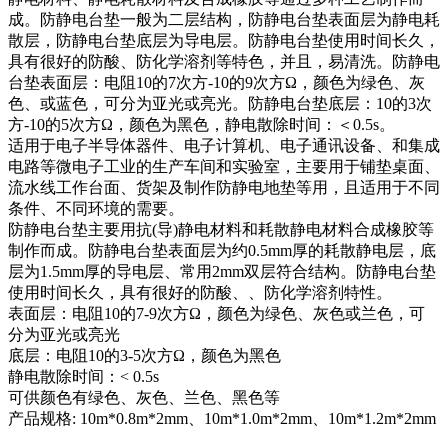
成。防静电台垫一般为二层结构，防静电台垫表面层为静电耗
散层，防静电台垫底层为导电层。防静电台垫使用时间长久，
具有很好的防酸、防化学溶剂等特色，并且，易清洗。防静电
台垫表面层：电阻10的7次方-10的9次方Ω，颜色为绿色、灰
色、或蓝色，可分为亚光或亮光。防静电台垫底层：10的3次
方-10的5次方Ω，颜色为黑色，静电散除时间：＜0.5s。
适用于电子半导体器件、电子计算机、电子通讯设备、和集成
电路等微电子工业的生产车间和实验室，主要用于铺垫桌面、
流水线工作台面、货架及制作防静电地垫等用，且适用于不同
条件、不同环境的需要。
防静电台垫主要用抗(导)静电材料和耗散静电材料合成橡胶等
制作而成。防静电台垫表面层为约0.5mm厚的耗散静电层，底
层为1.5mm厚的导电层、常用2mm双层符合结构。防静电台垫
使用时间长久，具有很好的防酸、、防化学溶剂特性。
表面层：电阻10的7-9次方Ω，颜色为绿色、灰色或兰色，可
分为亚光或亮光
底层：电阻10的3-5次方Ω，颜色为黑色
静电散除时间：< 0.5s
可供颜色有绿色、灰色、兰色、黑色等
产品规格: 10m*0.8m*2mm、10m*1.0m*2mm、10m*1.2m*2mm