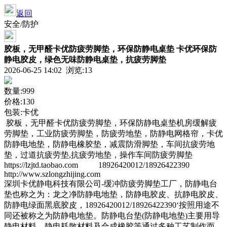
返回
安全/防护
胶板，无甲醛卡优防疲劳脚垫，环保防静电桌垫 卡优环保防
静电胶皮，绿色无味防静电桌垫，抗疲劳脚垫
2026-06-25 14:02 浏览:
13
数量:999
价格:130
包装:卡优
胶板，无甲醛卡优防疲劳脚垫，环保防静电桌垫机房缓解疲
劳脚垫，工业防疲劳脚垫，防疲劳地垫，防静电网格帘，卡优
防静电地垫，防静电橡胶垫，减震防滑脚垫，车间抗疲劳地
垫，过道抗疲劳垫,抗疲劳地垫，操作车间防疲劳脚垫
https://lzjtd.taobao.com 18926420012/18926422390
http://www.szlongzhijing.com
深圳卡优静电科技有限公司-缓冲防疲劳脚垫工厂，防静电台
垫也称之为：龙之净防静电地垫，防静电胶皮、抗静电胶皮、
防静电绿面黑底胶皮，18926420012/18926422390‘按照用途不
同还被称之为防静电地垫。防静电台垫(防静电地垫)主要用导
静电材料、静电耗散材料及合成橡胶等通过多种工艺制作而