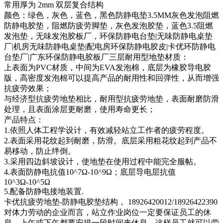
常用厚为 2mm 双层复合结构
颜色：绿色，灰色，蓝色，黑色防静电垫3.5MM灰色发泡阻燃
防静电胶垫，阻燃防疲劳脚垫，灰色发泡胶垫，蓝色3.5阻燃
发泡垫，无味发泡胶板厂，环保防静电台垫|无味防静电桌垫
厂|机房无味防静电桌垫|配电房环保防静电胶皮|卡优环防静电
台垫厂|广东环保防静电胶板厂三层耐用型地垫材质：
上表面为PVC材质，中间为EVA发泡棉，底层为橡胶导电胶
版，高密度发泡棉可以提高产品的耐用性和回弹性，从而增强
抗疲劳效果；
与经济型抗疲劳地垫相比，耐用型抗疲劳地垫，表面耐磨防滑
处理，且表面涂层更耐磨，使用寿命更长；
产品特点：
1.依照人体工程学设计，有效减轻站立工作者的疲劳程度。
2.表面采用花纹起到耐磨，防滑。底层采用粗花纹起到产品不
易移动，防止绊倒。
3.采用四边斜坡设计，使地垫在使用过程中能完全服帖。
4.表面防静电抗值10^7Ω-10^9Ω；底层导电层抗值
10^3Ω-10^5Ω
5.配备防静电接地装置.
卡优抗疲劳地垫-防静电胶垫结构， 18926420012/18926422390
对体力劳动的企业而言，站立作业岗位一定要保证员工的休
息，上午或下午都要安排一段时间来休息，这样员工就可以劳