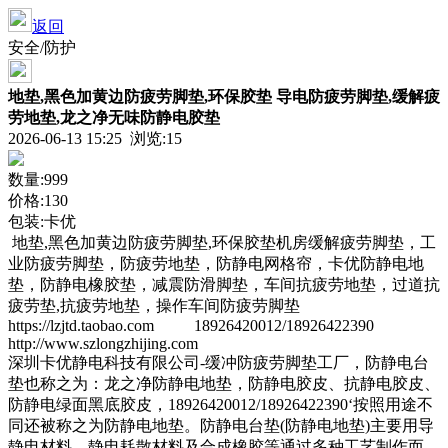
返回
安全/防护
地垫,黑色加黄边防疲劳脚垫,环保胶垫 导电防疲劳脚垫,缓解疲
劳地垫,龙之净无味防静电胶垫
2026-06-13 15:25 浏览:
15
数量:999
价格:130
包装:卡优
地垫,黑色加黄边防疲劳脚垫,环保胶垫机房缓解疲劳脚垫，工
业防疲劳脚垫，防疲劳地垫，防静电网格帘，卡优防静电地
垫，防静电橡胶垫，减震防滑脚垫，车间抗疲劳地垫，过道抗
疲劳垫,抗疲劳地垫，操作车间防疲劳脚垫
https://lzjtd.taobao.com 18926420012/18926422390
http://www.szlongzhijing.com
深圳卡优静电科技有限公司-缓冲防疲劳脚垫工厂，防静电台
垫也称之为：龙之净防静电地垫，防静电胶皮、抗静电胶皮、
防静电绿面黑底胶皮，18926420012/18926422390‘按照用途不
同还被称之为防静电地垫。防静电台垫(防静电地垫)主要用导
静电材料、静电耗散材料及合成橡胶等通过多种工艺制作而