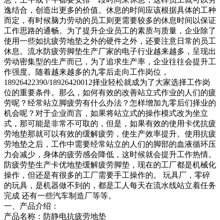
逸结合，创造出更多的价值。休息的时间应该根据具体的工种
而定，有时候脑力劳动的员工则更需要较多的休息时间以保证
工作思路的通畅。为了提升企业员工的素质与质量，企业除了
使用一些如抗疲劳地垫之外的硬件之外，还要注意日常的员工
休息。流水防疲劳脚垫生产厂家的电子行业越来越多，呈现出
劳动密集型的生产而已，为了追求生产率，企业往往会提升工
作强度。随着越来越多的九零后走向工作岗位，
18926422390/18926420012择业轻松就成为了大家选择工作岗
位的重要条件。那么，如何有效的改善站立式作业的人们的疲
劳呢？经常站立脚疲劳有什么办法？怎样增加九零后们择业的
机会呢？对于企业而言，如果将站立式的操作模式改为坐立
式，那可能是非常不可取的，但是，如果有效的使用卡优抗疲
劳地垫那就可以有效的缓解疲劳，使生产效率提升。使用抗疲
劳地垫之后，工作中需要经常站立的人们的脚部的血液循环压
力会减少，身体的疲劳感会降低，这时候就会提升工作热情。
防疲劳垫生产卡优地垫缓解疲劳脚垫，现在的工厂都是机械化
操作，但还是有很多的工厂需要手工操作的。 玩具厂，零碎
的玩具，是机器做不到的，都是工人每天在流水线站立着任务
完成 还有一些汽车制造厂等等。
一、产品介绍：
产品名称：防静电抗疲劳地垫