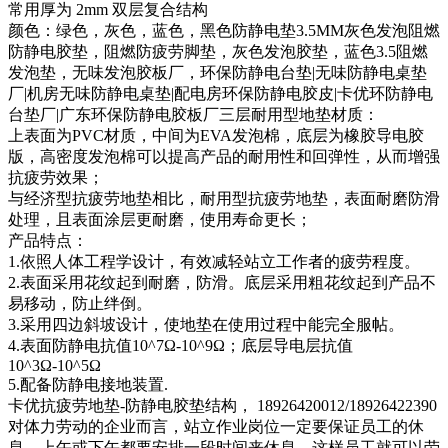
常用厚为 2mm 双层复合结构
颜色：绿色，灰色，蓝色，黑色防静电垫3.5MM灰色发泡阻燃
防静电胶垫，阻燃防疲劳脚垫，灰色发泡胶垫，蓝色3.5阻燃
发泡垫，无味发泡胶板厂，环保防静电台垫|无味防静电桌垫
厂|机房无味防静电桌垫|配电房环保防静电胶皮|卡优环防静电
台垫厂|广东环保防静电胶板厂三层耐用型地垫材质：
上表面为PVC材质，中间为EVA发泡棉，底层为橡胶导电胶
版，高密度发泡棉可以提高产品的耐用性和回弹性，从而增强
抗疲劳效果；
与经济型抗疲劳地垫相比，耐用型抗疲劳地垫，表面耐磨防滑
处理，且表面涂层更耐磨，使用寿命更长；
产品特点：
1.依照人体工程学设计，有效减轻站立工作者的疲劳程度。
2.表面采用花纹起到耐磨，防滑。底层采用粗花纹起到产品不
易移动，防止绊倒。
3.采用四边斜坡设计，使地垫在使用过程中能完全服帖。
4.表面防静电抗值10^7Ω-10^9Ω；底层导电层抗值
10^3Ω-10^5Ω
5.配备防静电接地装置.
卡优抗疲劳地垫-防静电胶垫结构， 18926420012/18926422390
对体力劳动的企业而言，站立作业岗位一定要保证员工的休
息，上午或下午都要安排一段时间来休息，这样员工就可以劳