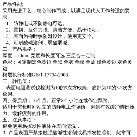
产品性能:
采用先进工艺，精心制作而成，以满足现代人工作舒适的要
求。
1、防静电或不防静电可选。
2、柔韧、反弹力强、清洁方便、易于移动。
3、表面为柳叶纹防滑设计，使用更安全。
4、可耐酸碱溶剂，弱酸弱碱。
二、产品规格：
厚度：20mm 宽度和长度可选 三层合一定制
色彩：可定制黑色黄边 全黑 全灰 全绿 全蓝 绿色黄边 灰色黄
边
棉层执行标准GB/T 17794-2008
三、静电值：
表面电阻测试仪检测为10的9次方欧姆。底部为10的3-5次方
欧姆。
四、保质期：16个月。正常8个小时连续作业踩踏。
适用于需长时间站立的防静电工作场所，起到有效缓冲脚部压
力、缓解疲劳的作用。
五、注意事项：
避免使用易挥发性液体在表面清洗，
⒈ 产品表面严禁接触强酸碱性溶剂或易挥发性溶剂，此举可