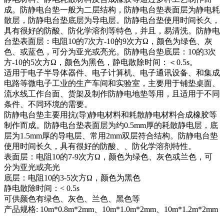
成。防静电台垫一般为二层结构，防静电台垫表面层为静电耗
散层，防静电台垫底层为导电层。防静电台垫使用时间长久，
具有很好的防酸、防化学溶剂等特色，并且，易清洗。防静电
台垫表面层：电阻10的7次方-10的9次方Ω，颜色为绿色、灰
色、或蓝色，可分为亚光或亮光。防静电台垫底层：10的3次
方-10的5次方Ω，颜色为黑色，静电散除时间：＜0.5s。
适用于电子半导体器件、电子计算机、电子通讯设备、和集成
电路等微电子工业的生产车间和实验室，主要用于铺垫桌面、
流水线工作台面、货架及制作防静电地垫等用，且适用于不同
条件、不同环境的需要。
防静电台垫主要用抗(导)静电材料和耗散静电材料合成橡胶等
制作而成。防静电台垫表面层为约0.5mm厚的耗散静电层，底
层为1.5mm厚的导电层、常用2mm双层符合结构。防静电台垫
使用时间长久，具有很好的防酸、、防化学溶剂特性。
表面层：电阻10的7-9次方Ω，颜色为绿色、灰色或兰色，可
分为亚光或亮光
底层：电阻10的3-5次方Ω，颜色为黑色
静电散除时间：< 0.5s
可供颜色有绿色、灰色、兰色、黑色等
产品规格: 10m*0.8m*2mm、10m*1.0m*2mm、10m*1.2m*2mm