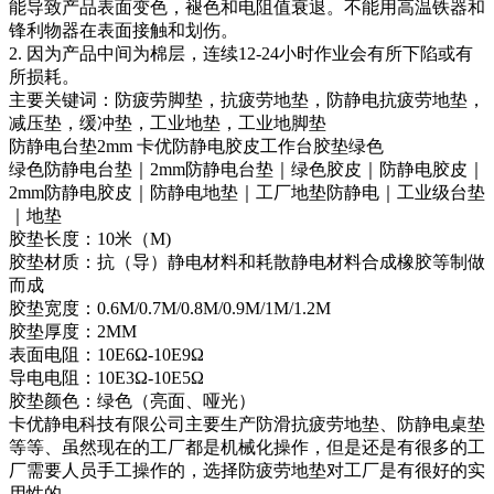
能导致产品表面变色，褪色和电阻值衰退。不能用高温铁器和
锋利物器在表面接触和划伤。
2. 因为产品中间为棉层，连续12-24小时作业会有所下陷或有
所损耗。
主要关键词：防疲劳脚垫，抗疲劳地垫，防静电抗疲劳地垫，
减压垫，缓冲垫，工业地垫，工业地脚垫
防静电台垫2mm 卡优防静电胶皮工作台胶垫绿色
绿色防静电台垫｜2mm防静电台垫｜绿色胶皮｜防静电胶皮｜
2mm防静电胶皮｜防静电地垫｜工厂地垫防静电｜工业级台垫
｜地垫
胶垫长度：10米（M)
胶垫材质：抗（导）静电材料和耗散静电材料合成橡胶等制做
而成
胶垫宽度：0.6M/0.7M/0.8M/0.9M/1M/1.2M
胶垫厚度：2MM
表面电阻：10E6Ω-10E9Ω
导电电阻：10E3Ω-10E5Ω
胶垫颜色：绿色（亮面、哑光）
卡优静电科技有限公司主要生产防滑抗疲劳地垫、防静电桌垫
等等、虽然现在的工厂都是机械化操作，但是还是有很多的工
厂需要人员手工操作的，选择防疲劳地垫对工厂是有很好的实
用性的