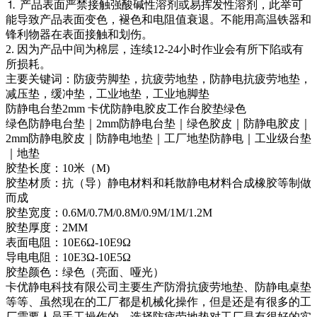
⒈ 产品表面严禁接触强酸碱性溶剂或易挥发性溶剂，此举可
能导致产品表面变色，褪色和电阻值衰退。不能用高温铁器和
锋利物器在表面接触和划伤。
2. 因为产品中间为棉层，连续12-24小时作业会有所下陷或有
所损耗。
主要关键词：防疲劳脚垫，抗疲劳地垫，防静电抗疲劳地垫，
减压垫，缓冲垫，工业地垫，工业地脚垫
防静电台垫2mm 卡优防静电胶皮工作台胶垫绿色
绿色防静电台垫｜2mm防静电台垫｜绿色胶皮｜防静电胶皮｜
2mm防静电胶皮｜防静电地垫｜工厂地垫防静电｜工业级台垫
｜地垫
胶垫长度：10米（M)
胶垫材质：抗（导）静电材料和耗散静电材料合成橡胶等制做
而成
胶垫宽度：0.6M/0.7M/0.8M/0.9M/1M/1.2M
胶垫厚度：2MM
表面电阻：10E6Ω-10E9Ω
导电电阻：10E3Ω-10E5Ω
胶垫颜色：绿色（亮面、哑光）
卡优静电科技有限公司主要生产防滑抗疲劳地垫、防静电桌垫
等等、虽然现在的工厂都是机械化操作，但是还是有很多的工
厂需要人员手工操作的，选择防疲劳地垫对工厂是有很好的实