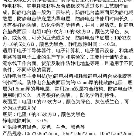
静电材料、静电耗散材料及合成橡胶等通过多种工艺制作而
成。防静电台垫一般为二层结构，防静电台垫表面层为静电耗
散层，防静电台垫底层为导电层。防静电台垫使用时间长久，
具有很好的防酸、防化学溶剂等特色，并且，易清洗。防静电
台垫表面层：电阻10的7次方-10的9次方Ω，颜色为绿色、灰
色、或蓝色，可分为亚光或亮光。防静电台垫底层：10的3次
方-10的5次方Ω，颜色为黑色，静电散除时间：＜0.5s。
适用于电子半导体器件、电子计算机、电子通讯设备、和集成
电路等微电子工业的生产车间和实验室，主要用于铺垫桌面、
流水线工作台面、货架及制作防静电地垫等用，且适用于不同
条件、不同环境的需要。
防静电台垫主要用抗(导)静电材料和耗散静电材料合成橡胶等
制作而成。防静电台垫表面层为约0.5mm厚的耗散静电层，底
层为1.5mm厚的导电层、常用2mm双层符合结构。防静电台垫
使用时间长久，具有很好的防酸、、防化学溶剂特性。
表面层：电阻10的7-9次方Ω，颜色为绿色、灰色或兰色，可
分为亚光或亮光
底层：电阻10的3-5次方Ω，颜色为黑色
静电散除时间：< 0.5s
可供颜色有绿色、灰色、兰色、黑色等
产品规格: 10m*0.8m*2mm、10m*1.0m*2mm、10m*1.2m*2mm