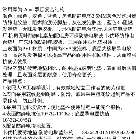
常用厚为 2mm 双层复合结构
颜色：绿色，灰色，蓝色，黑色防静电垫3.5MM灰色发泡阻燃
防静电胶垫，阻燃防疲劳脚垫，灰色发泡胶垫，蓝色3.5阻燃
发泡垫，无味发泡胶板厂，环保防静电台垫|无味防静电桌垫
厂|机房无味防静电桌垫|配电房环保防静电胶皮|卡优环防静电
台垫厂|广东环保防静电胶板厂三层耐用型地垫材质：
上表面为PVC材质，中间为EVA发泡棉，底层为橡胶导电胶
版，高密度发泡棉可以提高产品的耐用性和回弹性，从而增强
抗疲劳效果；
与经济型抗疲劳地垫相比，耐用型抗疲劳地垫，表面耐磨防滑
处理，且表面涂层更耐磨，使用寿命更长；
产品特点：
1.依照人体工程学设计，有效减轻站立工作者的疲劳程度。
2.表面采用花纹起到耐磨，防滑。底层采用粗花纹起到产品不
易移动，防止绊倒。
3.采用四边斜坡设计，使地垫在使用过程中能完全服帖。
4.表面防静电抗值10^7Ω-10^9Ω；底层导电层抗值
10^3Ω-10^5Ω
5.配备防静电接地装置.
卡优抗疲劳地垫-防静电胶垫结构， 18926420012/18926422390
对体力劳动的企业而言，站立作业岗位一定要保证员工的休