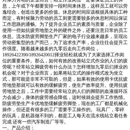
息，上午或下午都要安排一段时间来休息，这样员工就可以劳
逸结合，创造出更多的价值。休息的时间应该根据具体的工种
而定，有时候脑力劳动的员工则更需要较多的休息时间以保证
工作思路的通畅。为了提升企业员工的素质与质量，企业除了
使用一些如抗疲劳地垫之外的硬件之外，还要注意日常的员工
休息。流水防疲劳脚垫生产厂家的电子行业越来越多，呈现出
劳动密集型的生产而已，为了追求生产率，企业往往会提升工
作强度。随着越来越多的九零后走向工作岗位，
18926422390/18926420012择业轻松就成为了大家选择工作岗
位的重要条件。那么，如何有效的改善站立式作业的人们的疲
劳呢？经常站立脚疲劳有什么办法？怎样增加九零后们择业的
机会呢？对于企业而言，如果将站立式的操作模式改为坐立
式，那可能是非常不可取的，但是，如果有效的使用卡优抗疲
劳地垫那就可以有效的缓解疲劳，使生产效率提升。使用抗疲
劳地垫之后，工作中需要经常站立的人们的脚部的血液循环压
力会减少，身体的疲劳感会降低，这时候就会提升工作热情。
防疲劳垫生产卡优地垫缓解疲劳脚垫，现在的工厂都是机械化
操作，但还是有很多的工厂需要手工操作的。 玩具厂，零碎
的玩具，是机器做不到的，都是工人每天在流水线站立着任务
完成 还有一些汽车制造厂等等。
一、产品介绍：