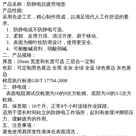
产品名称：防静电抗疲劳地垫
产品性能:
采用先进工艺，精心制作而成，以满足现代人工作舒适的要
求。
1、防静电或不防静电可选。
2、柔韧、反弹力强、清洁方便、易于移动。
3、表面为柳叶纹防滑设计，使用更安全。
4、可耐酸碱溶剂，弱酸弱碱。
二、产品规格：
厚度：20mm 宽度和长度可选 三层合一定制
色彩：可定制黑色黄边 全黑 全灰 全绿 全蓝 绿色黄边 灰色黄
边
棉层执行标准GB/T 17794-2008
三、静电值：
表面电阻测试仪检测为10的9次方欧姆。底部为10的3-5次方
欧姆。
四、保质期：16个月。正常8个小时连续作业踩踏。
适用于需长时间站立的防静电工作场所，起到有效缓冲脚部压
力、缓解疲劳的作用。
五、注意事项：
避免使用易挥发性液体在表面清洗，