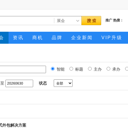
推广
热搜：
会
资讯
商机
品牌
企业新闻
VIP升级
智能
标题
主办
承办
至
状态
式外包解决方案