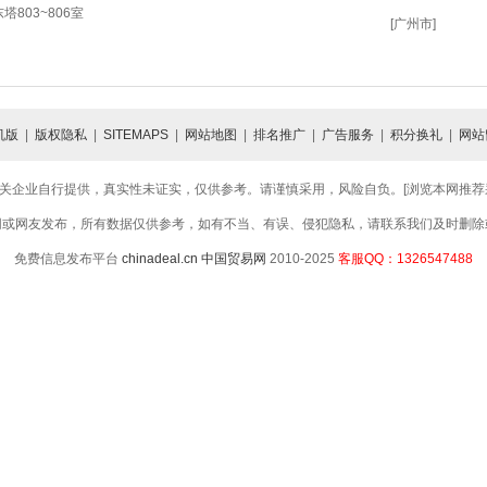
803~806室
[广州市]
机版
|
版权隐私
|
SITEMAPS
|
网站地图
|
排名推广
|
广告服务
|
积分换礼
|
网站
关企业自行提供，真实性未证实，仅供参考。请谨慎采用，风险自负。[浏览本网推荐采用
网或网友发布，所有数据仅供参考，如有不当、有误、侵犯隐私，请联系我们及时删除
免费信息发布平台
chinadeal.cn
中国贸易网
2010-2025
客服QQ：1326547488