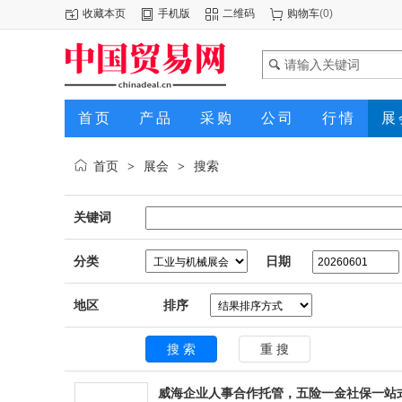
收藏本页
手机版
二维码
购物车
(
0
)
首页
产品
采购
公司
行情
展
首页
展会
搜索
>
>
关键词
分类
日期
地区
排序
威海企业人事合作托管，五险一金社保一站